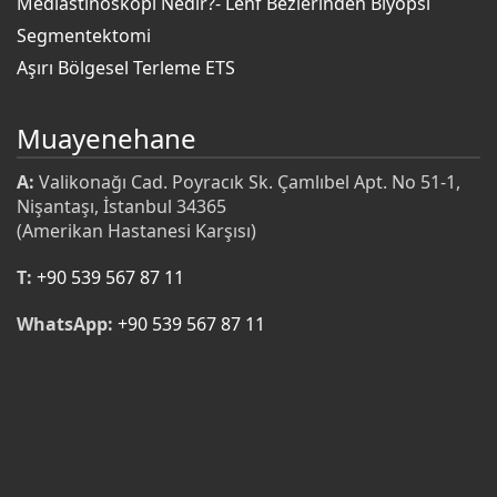
Mediastinoskopi Nedir?- Lenf Bezlerinden Biyopsi
Segmentektomi
Aşırı Bölgesel Terleme ETS
Muayenehane
A:
Valikonağı Cad. Poyracık Sk. Çamlıbel Apt. No 51-1,
Nişantaşı, İstanbul 34365
(Amerikan Hastanesi Karşısı)
T:
+90 539 567 87 11
WhatsApp:
+90 539 567 87 11