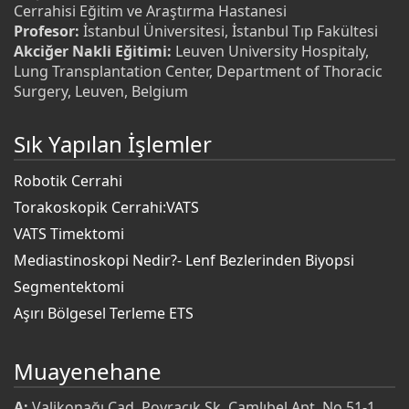
Cerrahisi Eğitim ve Araştırma Hastanesi
Profesor:
İstanbul Üniversitesi, İstanbul Tıp Fakültesi
Akciğer Nakli Eğitimi:
Leuven University Hospitaly,
Lung Transplantation Center, Department of Thoracic
Surgery, Leuven, Belgium
Sık Yapılan İşlemler
Robotik Cerrahi
Torakoskopik Cerrahi:VATS
VATS Timektomi
Mediastinoskopi Nedir?- Lenf Bezlerinden Biyopsi
Segmentektomi
Aşırı Bölgesel Terleme ETS
Muayenehane
A:
Valikonağı Cad. Poyracık Sk. Çamlıbel Apt. No 51-1,