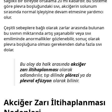
sağlıklı bir bireyde ortalama 20 ml kadardır. Bu sisteme
göre plevra boşluğundaki sıvı, akciğerin solunum
sırasında normal işleyişine devam etmesine yardımcı
olur.
Çeşitli sebeplere bağlı olarak zarlar arasında bulunan
bu sıvının miktarında artış yaşanabilir veya sıvı
emiliminde anormallikler gözlenebilir, sonuç olarak
plevra boşluğuna olması gerekenden daha fazla sıvı
dolar.
Bu olay da halk arasında
akciğer
zarı iltihaplanması
olarak
adlandırılır, tıp dilinde
plörezi
ya da
plevral efüzyon
olarak bilinir.
Akciğer Zarı İltihaplanması