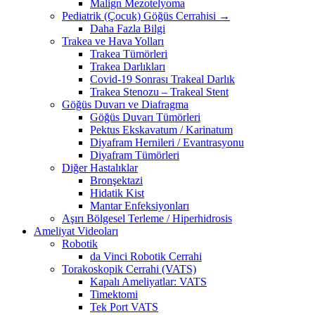
Malign Mezotelyoma
Pediatrik (Çocuk) Göğüs Cerrahisi →
Daha Fazla Bilgi
Trakea ve Hava Yolları
Trakea Tümörleri
Trakea Darlıkları
Covid-19 Sonrası Trakeal Darlık
Trakea Stenozu – Trakeal Stent
Göğüs Duvarı ve Diafragma
Göğüs Duvarı Tümörleri
Pektus Ekskavatum / Karinatum
Diyafram Hernileri / Evantrasyonu
Diyafram Tümörleri
Diğer Hastalıklar
Bronşektazi
Hidatik Kist
Mantar Enfeksiyonları
Aşırı Bölgesel Terleme / Hiperhidrosis
Ameliyat Videoları
Robotik
da Vinci Robotik Cerrahi
Torakoskopik Cerrahi (VATS)
Kapalı Ameliyatlar: VATS
Timektomi
Tek Port VATS