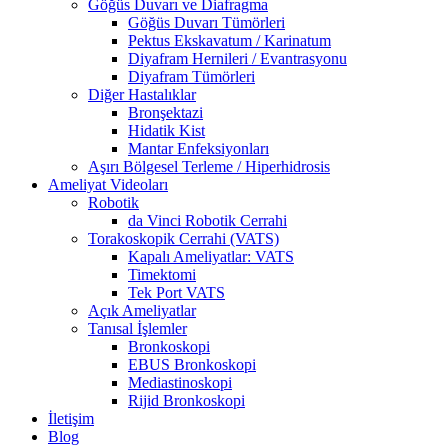
Göğüs Duvarı ve Diafragma
Göğüs Duvarı Tümörleri
Pektus Ekskavatum / Karinatum
Diyafram Hernileri / Evantrasyonu
Diyafram Tümörleri
Diğer Hastalıklar
Bronşektazi
Hidatik Kist
Mantar Enfeksiyonları
Aşırı Bölgesel Terleme / Hiperhidrosis
Ameliyat Videoları
Robotik
da Vinci Robotik Cerrahi
Torakoskopik Cerrahi (VATS)
Kapalı Ameliyatlar: VATS
Timektomi
Tek Port VATS
Açık Ameliyatlar
Tanısal İşlemler
Bronkoskopi
EBUS Bronkoskopi
Mediastinoskopi
Rijid Bronkoskopi
İletişim
Blog