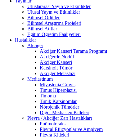
Yayınlar
Uluslararası Yayın ve Etkinlikler
Ulusal Yayın ve Etkinlikler
Bilimsel Ödüller
Bilimsel Araştırma Projeleri
Bilimsel Atıflar
Eğitim Öğretim Faaliyetleri
Hastalıklar
Akciğer
Akciğer Kanseri Tarama Programı
Akciğerde Nodül
Akciğer Kanseri
Karsinoit Tümör
Akciğer Metastazı
Mediastinum
Miyastenia Gravis
Timus Hiperplazisi
Timoma
Timik Karsinomlar
Nörojenik Tümörler
Diğer Mediasten Kitleleri
Plevra / Akciğer Zarı Hastalıkları
Pnömotoraks
Plevral Efüzyonlar ve Ampiyem
Plevra Kitleleri