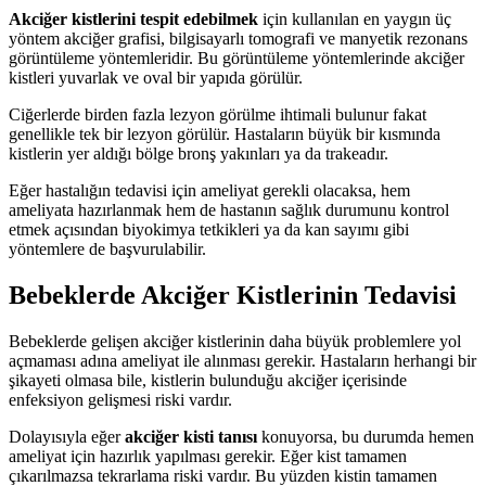
Akciğer kistlerini tespit edebilmek
için kullanılan en yaygın üç
yöntem akciğer grafisi, bilgisayarlı tomografi ve manyetik rezonans
görüntüleme yöntemleridir. Bu görüntüleme yöntemlerinde akciğer
kistleri yuvarlak ve oval bir yapıda görülür.
Ciğerlerde birden fazla lezyon görülme ihtimali bulunur fakat
genellikle tek bir lezyon görülür. Hastaların büyük bir kısmında
kistlerin yer aldığı bölge bronş yakınları ya da trakeadır.
Eğer hastalığın tedavisi için ameliyat gerekli olacaksa, hem
ameliyata hazırlanmak hem de hastanın sağlık durumunu kontrol
etmek açısından biyokimya tetkikleri ya da kan sayımı gibi
yöntemlere de başvurulabilir.
Bebeklerde Akciğer Kistlerinin Tedavisi
Bebeklerde gelişen akciğer kistlerinin daha büyük problemlere yol
açmaması adına ameliyat ile alınması gerekir. Hastaların herhangi bir
şikayeti olmasa bile, kistlerin bulunduğu akciğer içerisinde
enfeksiyon gelişmesi riski vardır.
Dolayısıyla eğer
akciğer kisti tanısı
konuyorsa, bu durumda hemen
ameliyat için hazırlık yapılması gerekir. Eğer kist tamamen
çıkarılmazsa tekrarlama riski vardır. Bu yüzden kistin tamamen