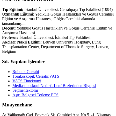
Tıp Eğitimi;
İstanbul Üniversitesi, Cerrahpaşa Tıp Fakültesi (1994)
Uzmanlık Eğitimi:
Yedikule Göğüs Hastalıkları ve Göğüs Cerrahisi
Eğitim ve Araştırma Hastanesi, Göğüs Cerrahisi alanında
tamamlamıştır.
Doçent:
Yedikule Göğüs Hastalıkları ve Göğüs Cerrahisi Eğitim ve
Araştırma Hastanesi
Profesor:
İstanbul Üniversitesi, İstanbul Tıp Fakültesi
Akciğer Nakli Eğitimi:
Leuven University Hospitaly, Lung
Transplantation Center, Department of Thoracic Surgery, Leuven,
Belgium
Sık Yapılan İşlemler
Robotik Cerrahi
Torakoskopik Cerrahi:VATS
VATS Timektomi
Mediastinoskopi Nedir?- Lenf Bezlerinden Biyopsi
Segmentektomi
Aşırı Bölgesel Terleme ETS
Muayenehane
A:
Valikonağı Cad. Poyracık Sk. Çamlıbel Apt. No 51-1, Nişantaşı,