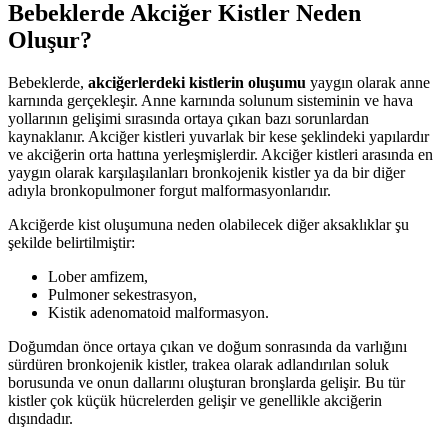
Bebeklerde Akciğer Kistler Neden
Oluşur?
Bebeklerde,
akciğerlerdeki kistlerin oluşumu
yaygın olarak anne
karnında gerçekleşir. Anne karnında solunum sisteminin ve hava
yollarının gelişimi sırasında ortaya çıkan bazı sorunlardan
kaynaklanır. Akciğer kistleri yuvarlak bir kese şeklindeki yapılardır
ve akciğerin orta hattına yerleşmişlerdir. Akciğer kistleri arasında en
yaygın olarak karşılaşılanları bronkojenik kistler ya da bir diğer
adıyla bronkopulmoner forgut malformasyonlarıdır.
Akciğerde kist oluşumuna neden olabilecek diğer aksaklıklar şu
şekilde belirtilmiştir:
Lober amfizem,
Pulmoner sekestrasyon,
Kistik adenomatoid malformasyon.
Doğumdan önce ortaya çıkan ve doğum sonrasında da varlığını
sürdüren bronkojenik kistler, trakea olarak adlandırılan soluk
borusunda ve onun dallarını oluşturan bronşlarda gelişir. Bu tür
kistler çok küçük hücrelerden gelişir ve genellikle akciğerin
dışındadır.