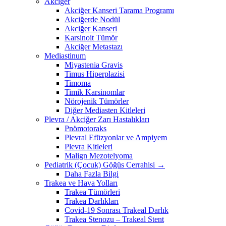
Akciğer
Akciğer Kanseri Tarama Programı
Akciğerde Nodül
Akciğer Kanseri
Karsinoit Tümör
Akciğer Metastazı
Mediastinum
Miyastenia Gravis
Timus Hiperplazisi
Timoma
Timik Karsinomlar
Nörojenik Tümörler
Diğer Mediasten Kitleleri
Plevra / Akciğer Zarı Hastalıkları
Pnömotoraks
Plevral Efüzyonlar ve Ampiyem
Plevra Kitleleri
Malign Mezotelyoma
Pediatrik (Çocuk) Göğüs Cerrahisi →
Daha Fazla Bilgi
Trakea ve Hava Yolları
Trakea Tümörleri
Trakea Darlıkları
Covid-19 Sonrası Trakeal Darlık
Trakea Stenozu – Trakeal Stent