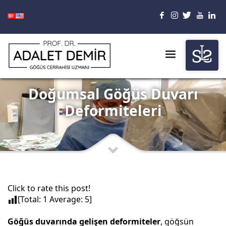
Doğumsal Göğüs Duvarı
Deformiteleri
Click to rate this post!
[Total:
1
Average:
5
]
Göğüs duvarında gelişen deformiteler
, göğsün