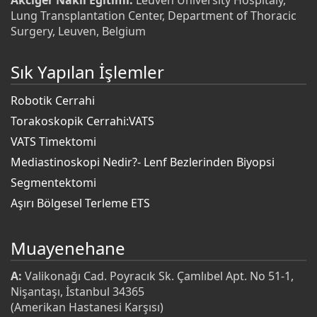
Akciğer Nakli Eğitimi:
Leuven University Hospitaly,
Lung Transplantation Center, Department of Thoracic
Surgery, Leuven, Belgium
Sık Yapılan İşlemler
Robotik Cerrahi
Torakoskopik Cerrahi:VATS
VATS Timektomi
Mediastinoskopi Nedir?- Lenf Bezlerinden Biyopsi
Segmentektomi
Aşırı Bölgesel Terleme ETS
Muayenehane
A:
Valikonağı Cad. Poyracık Sk. Çamlıbel Apt. No 51-1,
Nişantaşı, İstanbul 34365
(Amerikan Hastanesi Karşısı)