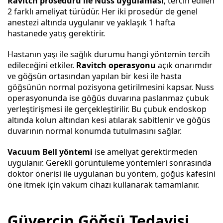
Ravitch prosedürü
ile Nuss uygulaması
, tercih edilen
2 farklı ameliyat türüdür. Her iki prosedür de genel
anestezi altında uygulanır ve yaklaşık 1 hafta
hastanede yatış gerektirir.
Hastanın yaşı ile sağlık durumu hangi yöntemin tercih
edileceğini etkiler.
Ravitch operasyonu
açık onarımdır
ve göğsün ortasından yapılan bir kesi ile hasta
göğsünün normal pozisyona getirilmesini kapsar. Nuss
operasyonunda ise göğüs duvarına paslanmaz çubuk
yerleştirişmesi ile gerçekleştirilir. Bu çubuk endoskop
altında kolun altından kesi atılarak sabitlenir ve göğüs
duvarının normal konumda tutulmasını sağlar.
Vacuum Bell yöntemi
ise ameliyat gerektirmeden
uygulanır. Gerekli görüntüleme yöntemleri sonrasında
doktor önerisi ile uygulanan bu yöntem, göğüs kafesini
öne itmek için vakum cihazı kullanarak tamamlanır.
Güvercin Göğsü Tedavisi