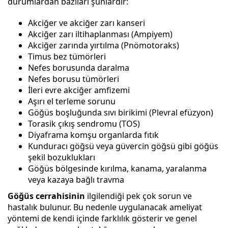
durumlardan bazıları şunlardır:
Akciğer ve akciğer zarı kanseri
Akciğer zarı iltihaplanması (Ampiyem)
Akciğer zarında yırtılma (Pnömotoraks)
Timus bez tümörleri
Nefes borusunda daralma
Nefes borusu tümörleri
İleri evre akciğer amfizemi
Aşırı el terleme sorunu
Göğüs boşluğunda sıvı birikimi (Plevral efüzyon)
Torasik çıkış sendromu (TOS)
Diyaframa komşu organlarda fıtık
Kunduracı göğsü veya güvercin göğsü gibi göğüs
şekil bozuklukları
Göğüs bölgesinde kırılma, kanama, yaralanma
veya kazaya bağlı travma
Göğüs cerrahisinin
ilgilendiği pek çok sorun ve
hastalık bulunur. Bu nedenle uygulanacak ameliyat
yöntemi de kendi içinde farklılık gösterir ve genel