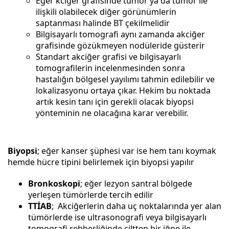
Eğer kciğer grafisinde tümör ya da tümör ile
ilişkili olabilecek diğer görünümlerin
saptanması halinde BT çekilmelidir
Bilgisayarlı tomografi aynı zamanda akciğer
grafisinde gözükmeyen nodüleride güsterir
Standart akciğer grafisi ve bilgisayarlı
tomografilerin incelenmesinden sonra
hastalığın bölgesel yayılımı tahmin edilebilir ve
lokalizasyonu ortaya çıkar. Hekim bu noktada
artık kesin tanı için gerekli olacak biyopsi
yönteminin ne olacağına karar verebilir.
Biyopsi
; eğer kanser şüphesi var ise hem tanı koymak
hemde hücre tipini belirlemek için biyopsi yapılır
Bronkoskopi
; eğer lezyon santral bölgede
yerleşen tümörlerde tercih edilir
TTİAB
; Akciğerlerin daha uç noktalarında yer alan
tümörlerde ise ultrasonografi veya bilgisayarlı
tomografi rehberliğinde ciltten bir iğne ile