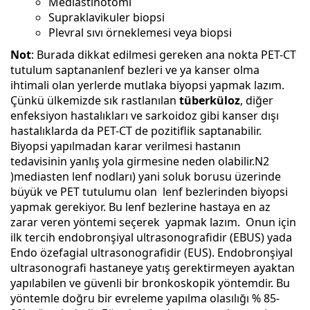
Mediastinotomi
Supraklavikuler biopsi
Plevral sıvı örneklemesi veya biopsi
Not
: Burada dikkat edilmesi gereken ana nokta PET-CT
tutulum saptananlenf bezleri ve ya kanser olma
ihtimali olan yerlerde mutlaka biyopsi yapmak lazım.
Çünkü ülkemizde sık rastlanılan
tüberküloz
, diğer
enfeksiyon hastalıkları ve sarkoidoz gibi kanser dışı
hastalıklarda da PET-CT de pozitiflik saptanabilir.
Biyopsi yapılmadan karar verilmesi hastanın
tedavisinin yanlış yola girmesine neden olabilir.N2
)mediasten lenf nodları) yani soluk borusu üzerinde
büyük ve PET tutulumu olan lenf bezlerinden biyopsi
yapmak gerekiyor. Bu lenf bezlerine hastaya en az
zarar veren yöntemi seçerek yapmak lazım. Onun için
ilk tercih endobronşiyal ultrasonografidir (EBUS) yada
Endo özefagial ultrasonografidir (EUS). Endobronşiyal
ultrasonografi hastaneye yatış gerektirmeyen ayaktan
yapılabilen ve güvenli bir bronkoskopik yöntemdir. Bu
yöntemle doğru bir evreleme yapılma olasılığı % 85-