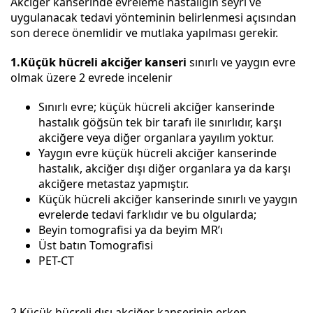
Akciğer kanserinde evreleme hastalığın seyri ve
uygulanacak tedavi yönteminin belirlenmesi açısından
son derece önemlidir ve mutlaka yapılması gerekir.
1.Küçük hücreli akciğer kanseri
sınırlı ve yaygın evre
olmak üzere 2 evrede incelenir
Sınırlı evre; küçük hücreli akciğer kanserinde
hastalık göğsün tek bir tarafı ile sınırlıdır, karşı
akciğere veya diğer organlara yayılım yoktur.
Yaygın evre küçük hücreli akciğer kanserinde
hastalık, akciğer dışı diğer organlara ya da karşı
akciğere metastaz yapmıştır.
Küçük hücreli akciğer kanserinde sınırlı ve yaygın
evrelerde tedavi farklıdır ve bu olgularda;
Beyin tomografisi ya da beyim MR’ı
Üst batın Tomografisi
PET-CT
2.Küçük hücreli dışı akciğer kanserinin erken