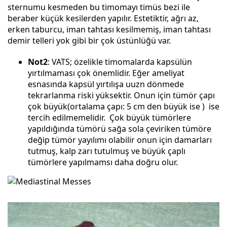
sternumu kesmeden bu timomayı timüs bezi ile
beraber küçük kesilerden yapılır. Estetiktir, ağrı az,
erken taburcu, iman tahtası kesilmemiş, iman tahtası
demir telleri yok gibi bir çok üstünlüğü var.
Not2
: VATS; özelikle timomalarda kapsülün
yırtılmaması çok önemlidir. Eğer ameliyat
esnasında kapsül yırtılışa uuzn dönmede
tekrarlanma riski yüksektir. Onun için tümör çapı
çok büyük(ortalama çapı: 5 cm den büyük ise ) ise
tercih edilmemelidir. Çok büyük tümörlere
yapıldığında tümörü sağa sola çeviriken tümöre
değip tümör yayılımı olabilir onun için damarları
tutmuş, kalp zarı tutulmuş ve büyük çaplı
tümörlere yapılmamsı daha doğru olur.