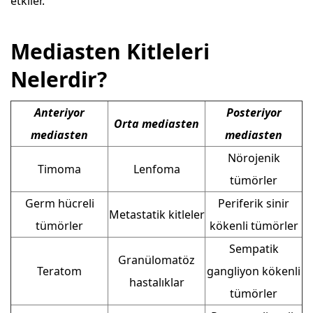
etkiler.
Mediasten Kitleleri
Nelerdir?
Anteriyor
Posteriyor
Orta mediasten
mediasten
mediasten
Nörojenik
Timoma
Lenfoma
tümörler
Germ hücreli
Periferik sinir
Metastatik kitleler
tümörler
kökenli tümörler
Sempatik
Granülomatöz
Teratom
gangliyon kökenli
hastalıklar
tümörler