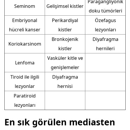
Paragangliyonik
Seminom
Gelişimsel kistler
doku tümörleri
Embriyonal
Perikardiyal
Özefagus
hücreli kanser
kistler
lezyonları
Bronkojenik
Diyafragma
Koriokarsinom
kistler
hernileri
Vasküler kitle ve
Lenfoma
genişlemeler
Tiroid ile ilgili
Diyafragma
lezyonlar
hernisi
Paratiroid
lezyonları
En sık görülen mediasten