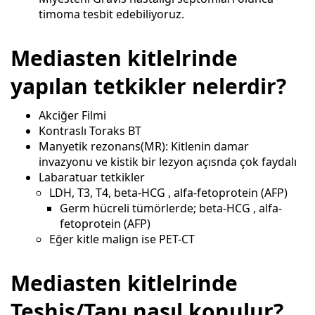
timoma tesbit edebiliyoruz.
Mediasten kitlelrinde
yapılan tetkikler nelerdir?
Akciğer Filmi
Kontraslı Toraks BT
Manyetik rezonans(MR): Kitlenin damar
invazyonu ve kistik bir lezyon açısnda çok faydalı
Labaratuar tetkikler
LDH, T3, T4, beta-HCG , alfa-fetoprotein (AFP)
Germ hücreli tümörlerde; beta-HCG , alfa-
fetoprotein (AFP)
Eğer kitle malign ise PET-CT
Mediasten kitlelrinde
Teşhis/Tanı nasıl konulur?