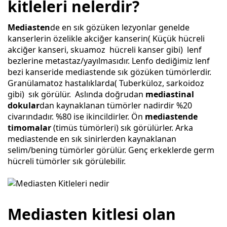
kitleleri nelerdir?
Mediasten
de en sık gözüken lezyonlar genelde
kanserlerin özelikle akciğer kanserin( Küçük hücreli
akciğer kanseri, skuamoz hücreli kanser gibi) lenf
bezlerine metastaz/yayılmasıdır. Lenfo dediğimiz lenf
bezi kanseride mediastende sık gözüken tümörlerdir.
Granülamatoz hastalıklarda( Tuberküloz, sarkoidoz
gibi) sık görülür. Aslında doğrudan
mediastinal
dokular
dan kaynaklanan tümörler nadirdir %20
civarındadır. %80 ise ikincildirler. Ön
mediastende
timomalar
(timüs tümörleri) sık görülürler. Arka
mediastende en sık sinirlerden kaynaklanan
selim/bening tümörler görülür. Genç erkeklerde germ
hücreli tümörler sık görülebilir.
Mediasten kitlesi olan