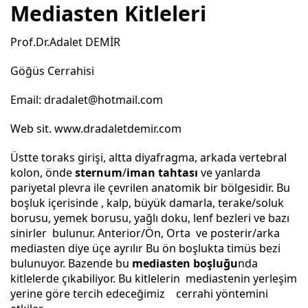
Mediasten Kitleleri
Prof.Dr.Adalet DEMİR
Göğüs Cerrahisi
Email:
dradalet@hotmail.com
Web sit.
www.dradaletdemir.com
Üstte toraks girişi, altta diyafragma, arkada vertebral
kolon, önde
sternum
/
iman tahtası
ve yanlarda
pariyetal plevra ile çevrilen anatomik bir bölgesidir. Bu
boşluk içerisinde , kalp, büyük damarla, terake/soluk
borusu, yemek borusu, yağlı doku, lenf bezleri ve bazı
sinirler bulunur. Anterior/Ön, Orta ve posterir/arka
mediasten diye üçe ayrılır Bu ön boşlukta timüs bezi
bulunuyor. Bazende bu
mediasten boşluğu
nda
kitlelerde çıkabiliyor. Bu kitlelerin mediastenin yerleşim
yerine göre tercih edeceğimiz cerrahi yöntemini