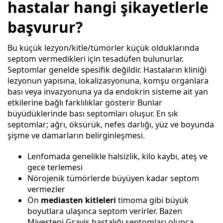
hastalar hangi şikayetlerle
başvurur?
Bu küçük lezyon/kitle/tümörler küçük olduklarında
septom vermedikleri için tesadüfen bulunurlar.
Septomlar genelde spesifik değildir. Hastaların kliniği
lezyonun yapısına, lokalizasyonuna, komşu organlara
bası veya invazyonuna ya da endokrin sisteme ait yan
etkilerine bağlı farklılıklar gösterir Bunlar
büyüdüklerinde bası septomları oluşur. En sık
septomlar; ağrı, öksürük, nefes darlığı, yüz ve boyunda
şişme ve damarların belirginleşmesi.
Lenfomada genelikle halsizlik, kilo kaybı, ateş ve
gece terlemesi
Nörojenik tümörlerde büyüyen kadar septom
vermezler
Ön
mediasten kitleleri
timoma gibi büyük
boyutlara ulaşınca septom verirler. Bazen
Miyesteni Gravis hastalığı septomları olunca