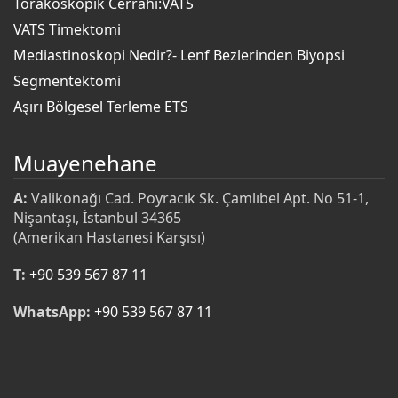
Torakoskopik Cerrahi:VATS
VATS Timektomi
Mediastinoskopi Nedir?- Lenf Bezlerinden Biyopsi
Segmentektomi
Aşırı Bölgesel Terleme ETS
Muayenehane
A:
Valikonağı Cad. Poyracık Sk. Çamlıbel Apt. No 51-1,
Nişantaşı, İstanbul 34365
(Amerikan Hastanesi Karşısı)
T:
+90 539 567 87 11
WhatsApp:
+90 539 567 87 11