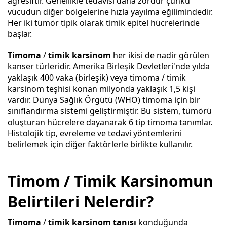
agresiftir. Genellikle tedavisi daha zordur çünkü
vücudun diğer bölgelerine hızla yayılma eğilimindedir.
Her iki tümör tipik olarak timik epitel hücrelerinde
başlar.
Timoma
/
timik karsinom
her ikisi de nadir görülen
kanser türleridir. Amerika Birleşik Devletleri'nde yılda
yaklaşık 400 vaka (birleşik) veya timoma / timik
karsinom teşhisi konan milyonda yaklaşık 1,5 kişi
vardır. Dünya Sağlık Örgütü (WHO) timoma için bir
sınıflandırma sistemi geliştirmiştir. Bu sistem, tümörü
oluşturan hücrelere dayanarak 6 tip timoma tanımlar.
Histolojik tip, evreleme ve tedavi yöntemlerini
belirlemek için diğer faktörlerle birlikte kullanılır.
Timom / Timik Karsinomun
Belirtileri Nelerdir?
Timoma
/
timik karsinom tanısı
konduğunda