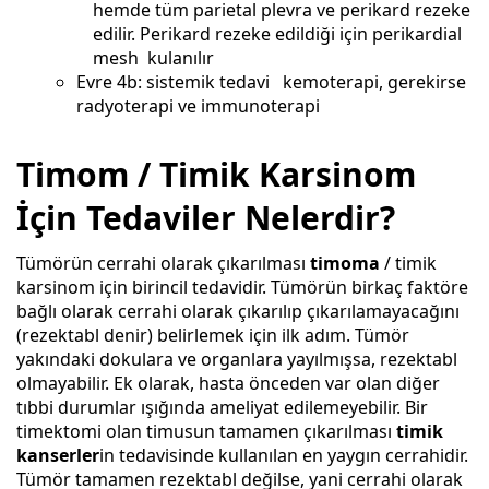
hemde tüm parietal plevra ve perikard rezeke
edilir. Perikard rezeke edildiği için perikardial
mesh kulanılır
Evre 4b: sistemik tedavi kemoterapi, gerekirse
radyoterapi ve immunoterapi
Timom / Timik Karsinom
İçin Tedaviler Nelerdir?
Tümörün cerrahi olarak çıkarılması
timoma
/ timik
karsinom için birincil tedavidir. Tümörün birkaç faktöre
bağlı olarak cerrahi olarak çıkarılıp çıkarılamayacağını
(rezektabl denir) belirlemek için ilk adım. Tümör
yakındaki dokulara ve organlara yayılmışsa, rezektabl
olmayabilir. Ek olarak, hasta önceden var olan diğer
tıbbi durumlar ışığında ameliyat edilemeyebilir. Bir
timektomi olan timusun tamamen çıkarılması
timik
kanserler
in tedavisinde kullanılan en yaygın cerrahidir.
Tümör tamamen rezektabl değilse, yani cerrahi olarak