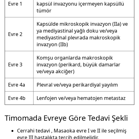
Evre 1
kapsül invazyonu içermeyen kapsüllü
tümör
Kapsülde mikroskopik invazyon (IIa) ve
ya mediyastinal yağlı doku ve/veya
Evre 2
mediyastinal plevrada makroskopik
invazyon (IIb)
Komşu organlarda makroskopik
Evre 3
invazyon (perikard, büyük damarlar
ve/veya akciğer)
Evre 4a
Plevral ve/veya perikardiyal yayılım
Evre 4b
Lenfojen ve/veya hematojen metastaz
Timomada Evreye Göre Tedavi Şekli
Cerrahi tedavi , Masaoka evre I ve II ile seçilmiş
evre III hastalıkta tercih edilmelidir.