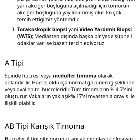
yani akciğer boşluğuna açılmadığı için tömörün
akciğer boşluğuna yayılmammış olur. En çok
tercih ettiğimiz yöntemdir.
Torakoskopik biopsi
yani
Video Yardımlı Biopsi
(VATS)
; Mediasten dışında başka bir yede şüpheli
odaklar var ise bazen tercih ediyoruz
A Tipi
Spinde hücresi veya
medüller timoma
olarak
adlandırılır. Hücre, oldukça normal görünen iğ şeklinde
veya oval epitel hücreleridir. Tüm timomların % 4-7'sini
oluşturur. Vakaların yaklaşık% 17'si myastenia gravis ile
ilişkili olabilir.
AB Tipi Karışık Timoma
Hücreler A tipi gibi görünür, ancak neoplastik olmayan