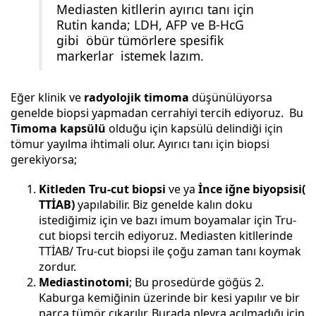
Mediasten kitllerin ayırıcı tanı için
Rutin kanda; LDH, AFP ve B-HcG
gibi öbür tümörlere spesifik
markerlar istemek lazım.
Eğer klinik ve
radyolojik timoma
düşünülüyorsa
genelde biopsi yapmadan cerrahiyi tercih ediyoruz. Bu
Timoma kapsülü
olduğu için kapsülü delindiği için
tömur yayılma ihtimali olur. Ayırıcı tanı için biopsi
gerekiyorsa;
Kitleden Tru-cut biopsi
ve ya
İnce iğne biyopsisi(
TTİAB)
yapılabilir. Biz genelde kalın doku
istediğimiz için ve bazı imum boyamalar için Tru-
cut biopsi tercih ediyoruz. Mediasten kitllerinde
TTİAB/ Tru-cut biopsi ile çoğu zaman tanı koymak
zordur.
Mediastinotomi
; Bu prosedürde göğüs 2.
Kaburga kemiğinin üzerinde bir kesi yapılır ve bir
parça tümör çıkarılır. Burada plevra açılmadığı için