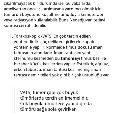
çıkarılmayacak bir durumda ise bu vakalarda,
ameliyattan önce, çıkarılmasına yardımcı olmak için
tümörün boyutunu küçültme umuduyla kemoterapi
veya radyasyon kullanılabilir. Buna Neoadjuvan tedavi
sonrası cerrahi denilir.
Torakoskopik /VATS; En çok tercih edilen
yöntemdir. İki , üç delikten girilerek kapalı
yöntemle yapılır. Normalde timüs dokusu iman
tahtasının altındadır. İman tahtasını yani
sternumu kesmeden bu
timoma
yı timüs bezi ile
beraber küçük kesilerden yapılır. Estetiktir, ağrı az,
erken taburcu, iman tahtası kesilmemiş, iman
tahtası demir telleri yok gibi bir çok üstünlüğü var.
VATS; tümör çapı çok büyük
tümörlerde tercih edilmemelidir.
Çok büyük tümörlere yapıldığında
tümörü sağa sola çeviriken