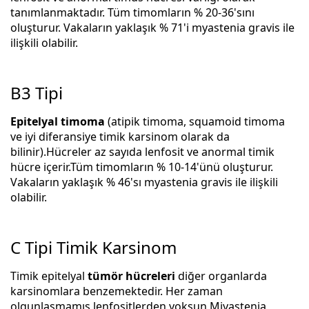
tanımlanmaktadır. Tüm timomların % 20-36'sını
oluşturur. Vakaların yaklaşık % 71'i myastenia gravis ile
ilişkili olabilir.
B3 Tipi
Epitelyal timoma
(atipik timoma, squamoid timoma
ve iyi diferansiye timik karsinom olarak da
bilinir).Hücreler az sayıda lenfosit ve anormal timik
hücre içerir.Tüm timomların % 10-14'ünü oluşturur.
Vakaların yaklaşık % 46'sı myastenia gravis ile ilişkili
olabilir.
C Tipi Timik Karsinom
Timik epitelyal
tümör hücreleri
diğer organlarda
karsinomlara benzemektedir. Her zaman
olgunlaşmamış lenfositlerden yoksun Miyastenia