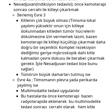
Neoadjuvan(indiksiyon tedavisi); önce kemoterapi
sonrası cerrahi ile kitleyi çıkarkmak
İlerlemiş Evre 3
Kitlenin çok büyük olması (Timoma lokal
yayılımı yüksektir onun için kitleye
dokunmadan kitleden tümör hücrelerin
dökülmesine izin vermemek lazım, bazen
kemoterapi ile kitleyi küçültüp çıkarmak daha
doğru bir seçeniktir. Komplet rezeksiyon
dediğimiz geriye mşkroskopik dahi kitle
kalmadan çevre dokusu ile beraber çıkarmak
gerekir. İşte Neoadjuvan tedavi bize bunu
sağlar)
Tümörün büyük damarları tutmuş ise
Evre 4a ; Tiimomanın plevra yada perikarda
yayılmış ise
Multimodalite tedavi uygulanılır
Bu hastalarda önce kemoterapi bazen
radyoterapide eklenerek bu multimodelite
tedavi sonrası cerrahi olarak hem kitle