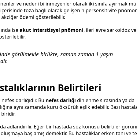
linenler ve nedeni bilinmeyenler olarak iki sınıfa ayırmak 
ı içerisinde toza bağlı olarak gelişen hipersensitivite pnömon
akciğer ödemi gösterilebilir.
sında ise
akut interstisyel pnömoni
, ileri evre sarkoidoz ve
terilebilir.
rinde görülmekle birlikte, zaman zaman 1 yaşın
dir.
talıklarının Belirtileri
i nefes darlığıdır. Bu
nefes darlığı
dinlenme sırasında ya da
rlığına aynı zamanda kuru öksürük eşlik edebilir. Bazı hastal
biridir.
a adlandırılır. Eğer bir hastada söz konusu belirtiler görü
oluşmaya başlamış demektir. Bu hastalıklar erken tanı ve t