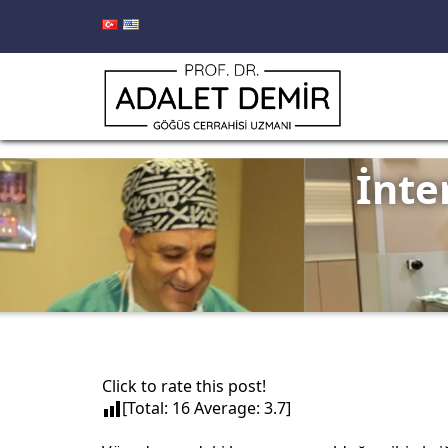
İnte
Click to rate this post!
[Total:
16
Average:
3.7
]