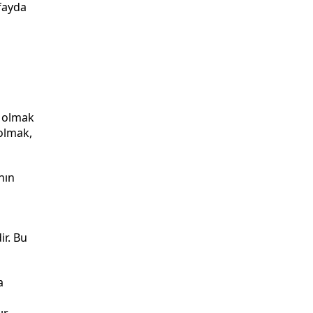
 fayda
r olmak
 olmak,
nın
ir. Bu
a