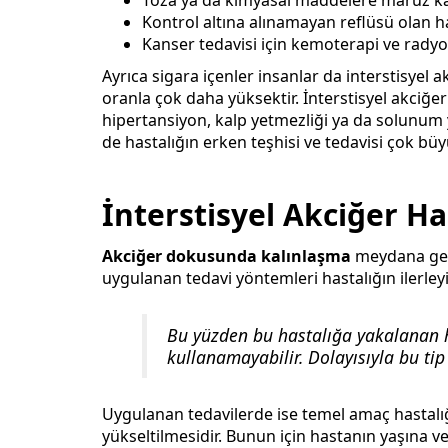
Toza ya da kimyasal maddelere maruz ka
Kontrol altına alınamayan reflüsü olan h
Kanser tedavisi için kemoterapi ve radyo
Ayrıca sigara içenler insanlar da interstisyel 
oranla çok daha yüksektir. İnterstisyel akciğe
hipertansiyon, kalp yetmezliği ya da solunum y
de hastalığın erken teşhisi ve tedavisi çok b
İnterstisyel Akciğer Ha
Akciğer dokusunda kalınlaşma
meydana gelm
uygulanan tedavi yöntemleri hastalığın ilerle
Bu yüzden bu hastalığa yakalanan h
kullanamayabilir. Dolayısıyla bu ti
Uygulanan tedavilerde ise temel amaç hastalığ
yükseltilmesidir. Bunun için hastanın yaşına v