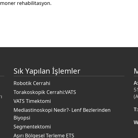
ulmoner rehabilitasyon.
Sık Yapılan İşlemler
A
Robotik Cerrahi
5
Torakoskopik Cerrahi:VATS
ı
(
VATS Timektomi
T:
Mediastinoskopi Nedir?- Lenf Bezlerinden
Biyopsi
W
s
Segmentektomi
Aşırı Bölgesel Terleme ETS