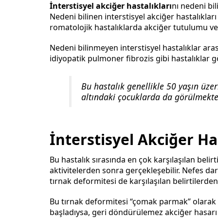
İnterstisyel akciğer hastalıkları
nı nedeni bi
Nedeni bilinen interstisyel akciğer hastalıklar
romatolojik hastalıklarda akciğer tutulumu ve 
Nedeni bilinmeyen interstisyel hastalıklar ara
idiyopatik pulmoner fibrozis gibi hastalıklar gös
Bu hastalık genellikle 50 yaşın üze
altındaki çocuklarda da görülmekte
İnterstisyel Akciğer Has
Bu hastalık sırasında en çok karşılaşılan belirt
aktivitelerden sonra gerçekleşebilir. Nefes da
tırnak deformitesi de karşılaşılan belirtilerden 
Bu tırnak deformitesi “çomak parmak” olarak d
başladıysa, geri döndürülemez akciğer hasarı 