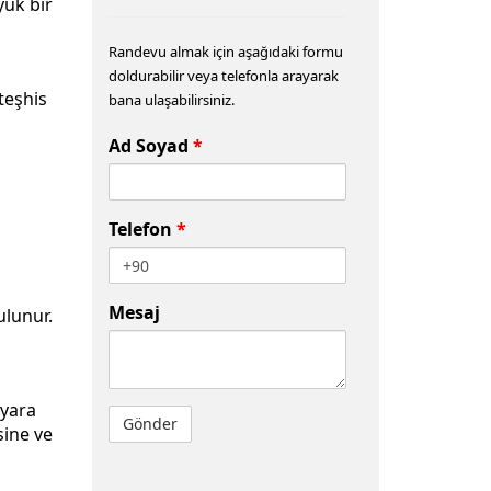
ük bir
Randevu almak için aşağıdaki formu
doldurabilir veya telefonla arayarak
teşhis
bana ulaşabilirsiniz.
Ad Soyad
*
Telefon
*
Mesaj
ulunur.
 yara
sine ve