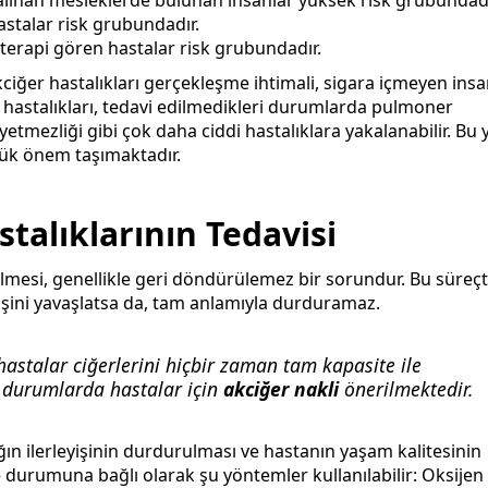
lınan mesleklerde bulunan insanlar yüksek risk grubundadı
astalar risk grubundadır.
terapi gören hastalar risk grubundadır.
akciğer hastalıkları gerçekleşme ihtimali, sigara içmeyen ins
r hastalıkları, tedavi edilmedikleri durumlarda pulmoner
etmezliği gibi çok daha ciddi hastalıklara yakalanabilir. Bu
üyük önem taşımaktadır.
stalıklarının Tedavisi
esi, genellikle geri döndürülemez bir sorundur. Bu süreç
yişini yavaşlatsa da, tam anlamıyla durduramaz.
astalar ciğerlerini hiçbir zaman tam kapasite ile
p durumlarda hastalar için
akciğer nakli
önerilmektedir.
ın ilerleyişinin durdurulması ve hastanın yaşam kalitesinin
e durumuna bağlı olarak şu yöntemler kullanılabilir: Oksijen