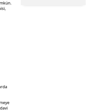
mümkün.
isi,
arda
nmeye
edavi