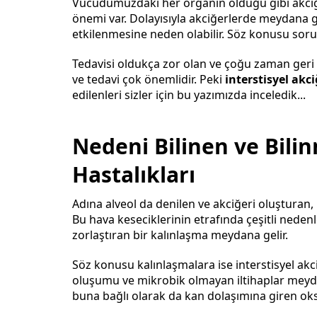
Vücudumuzdaki her organın olduğu gibi akci
önemi var. Dolayısıyla akciğerlerde meydana g
etkilenmesine neden olabilir. Söz konusu sorunl
Tedavisi oldukça zor olan ve çoğu zaman geri 
ve tedavi çok önemlidir. Peki
interstisyel akci
edilenleri sizler için bu yazımızda inceledik...
Nedeni Bilinen ve Bili
Hastalıkları
Adına alveol da denilen ve akciğeri oluşturan
Bu hava keseciklerinin etrafında çeşitli neden
zorlaştıran bir kalınlaşma meydana gelir.
Söz konusu kalınlaşmalara ise interstisyel akciğ
oluşumu ve mikrobik olmayan iltihaplar meyda
buna bağlı olarak da kan dolaşımına giren ok