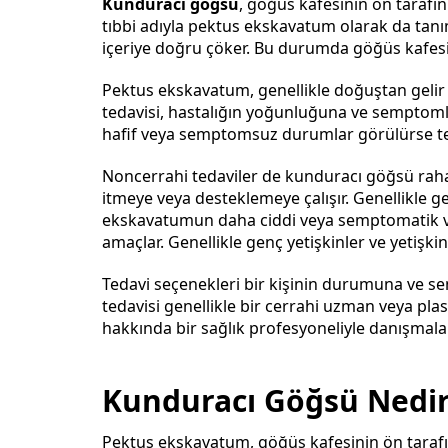
Kunduracı göğsü
, göğüs kafesinin ön tarafı
tıbbi adıyla pektus ekskavatum olarak da tanı
içeriye doğru çöker. Bu durumda göğüs kafesi
Pektus ekskavatum, genellikle doğuştan gelir 
tedavisi, hastalığın yoğunluğuna ve semptomlar
hafif veya semptomsuz durumlar görülürse teda
Noncerrahi tedaviler de kunduracı göğsü rahats
itmeye veya desteklemeye çalışır. Genellikle ge
ekskavatumun daha ciddi veya semptomatik vaka
amaçlar. Genellikle genç yetişkinler ve yetişkinle
Tedavi seçenekleri bir kişinin durumuna ve sem
tedavisi genellikle bir cerrahi uzman veya plas
hakkında bir sağlık profesyoneliyle danışmalar
Kunduracı Göğsü Nedi
Pektus ekskavatum, göğüs kafesinin ön tarafı