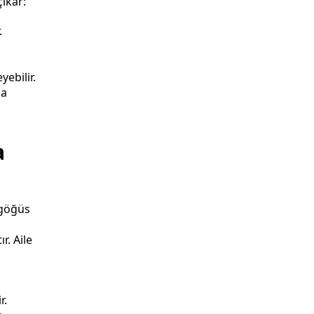
ıkar:
.
yebilir.
na
a
 göğüs
r. Aile
r.