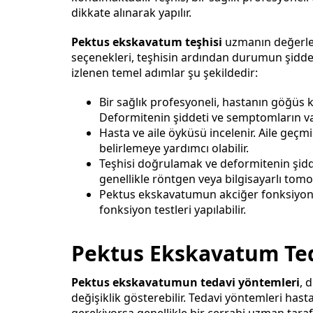
dikkate alınarak yapılır.
Pektus ekskavatum teşhisi
uzmanın değerlen
seçenekleri, teşhisin ardından durumun şiddet
izlenen temel adımlar şu şekildedir:
Bir sağlık profesyoneli, hastanın göğüs 
Deformitenin şiddeti ve semptomların varl
Hasta ve aile öyküsü incelenir. Aile geçmi
belirlemeye yardımcı olabilir.
Teşhisi doğrulamak ve deformitenin şidde
genellikle röntgen veya bilgisayarlı tomog
Pektus ekskavatumun akciğer fonksiyonl
fonksiyon testleri yapılabilir.
Pektus Ekskavatum Ted
Pektus ekskavatumun tedavi yöntemleri
, 
değişiklik gösterebilir. Tedavi yöntemleri has
gerekiyorsa genellikle bir cerrahi uzman taraf