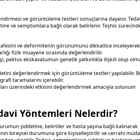
dirmesi ve görüntüleme testleri sonuçlarına dayanır. Teda
ine ve semptomlara bağlı olarak belirlenir. Teşhis sürecind
kafesini ve deformitenin görünümünü dikkatlice inceleyerek 
ığı fizik muayene sırasında değerlendirilir.
şi, pektus ekskavatumun genetik yatkınlıkla ilişkili olup olm
tini değerlendirmek için görüntüleme testleri yapılabilir. B
rafi taramalarını içerebilir.
arı üzerindeki etkisini değerlendirmek amacıyla solunum
avi Yöntemleri Nelerdir?
durumun şiddetine, belirtiler ve hasta yaşına bağlı kalınarak
tanın bireysel durumuna göre kişiselleştirilir ve cerrahi müd
ından yönetilir. Tedavi, semptomların şiddeti ve hastanın ya