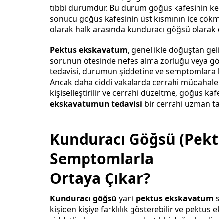
tıbbi durumdur. Bu durum göğüs kafesinin kem
sonucu göğüs kafesinin üst kısmının içe çök
olarak halk arasında kunduracı göğsü olarak da
Pektus ekskavatum
, genellikle doğuştan geli
sorunun ötesinde nefes alma zorluğu veya gö
tedavisi, durumun şiddetine ve semptomlara bağ
Ancak daha ciddi vakalarda cerrahi müdahale ö
kişiselleştirilir ve cerrahi düzeltme, göğüs
ekskavatumun tedavisi
bir cerrahi uzman ta
Kunduracı Göğsü (Pek
Semptomlarla
Ortaya Çıkar?
Kunduracı göğsü
yani
pektus ekskavatum
s
kişiden kişiye farklılık gösterebilir ve pektu