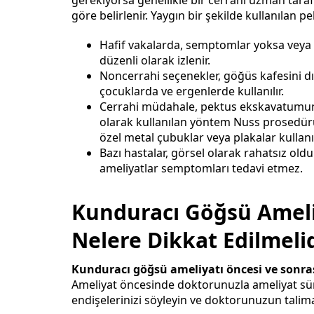
göre belirlenir. Yaygın bir şekilde kullanılan 
Hafif vakalarda, semptomlar yoksa veya
düzenli olarak izlenir.
Noncerrahi seçenekler, göğüs kafesini dı
çocuklarda ve ergenlerde kullanılır.
Cerrahi müdahale, pektus ekskavatumun d
olarak kullanılan yöntem Nuss prosedürü o
özel metal çubuklar veya plakalar kullanı
Bazı hastalar, görsel olarak rahatsız olduk
ameliyatlar semptomları tedavi etmez.
Kunduracı Göğsü Ameli
Nelere Dikkat Edilmelid
Kunduracı göğsü ameliyatı
öncesi ve sonr
Ameliyat öncesinde doktorunuzla ameliyat sürec
endişelerinizi söyleyin ve doktorunuzun talim