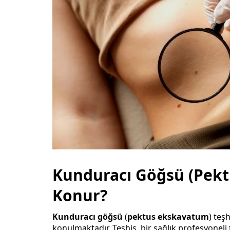
Kunduracı Göğsü (Pekt
Konur?
Kunduracı göğsü
(
pektus ekskavatum
) teş
konulmaktadır. Teşhis, bir sağlık profesyoneli 