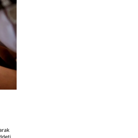
larak
ddeti