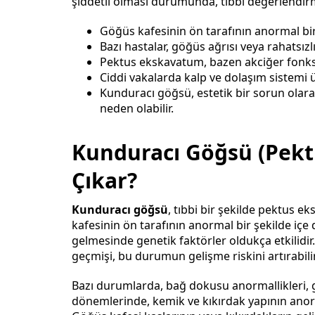
şiddetli olması durumunda, tıbbi değerlendirme
Göğüs kafesinin ön tarafının anormal b
Bazı hastalar, göğüs ağrısı veya rahatsızlı
Pektus ekskavatum, bazen akciğer fonksi
Ciddi vakalarda kalp ve dolaşım sistemi üze
Kunduracı göğsü, estetik bir sorun olara
neden olabilir.
Kunduracı Göğsü (Pek
Çıkar?
Kunduracı göğsü
, tıbbi bir şekilde pektus
kafesinin ön tarafının anormal bir şekilde i
gelmesinde genetik faktörler oldukça etkilidir
geçmişi, bu durumun gelişme riskini artırabilir
Bazı durumlarda, bağ dokusu anormallikleri, g
dönemlerinde, kemik ve kıkırdak yapının anorm