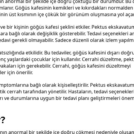
nın anormal bir şekilde içe doğru çöktüğü bir durumdur. B
mlanır. Göğüs kafesinin kemikleri ve kıkırdakları normalden 
nin üst kısmının içe çökük bir görünüm oluşmasına yol açar
ve bir kişinin göğüs kafesi şeklini etkiler. Pektus ekskavat
a bağlı olarak değişiklik gösterebilir. Tedavi seçenekleri a
vi gerekli olmayabilir. Sadece düzenli olarak izlem yapılma
ızlığında etkilidir. Bu tedaviler, göğüs kafesini dışarı doğr
nç yaşlardaki çocuklar için kullanılır. Cerrahi düzeltme, pek
ları için gerekebilir. Cerrahi, göğüs kafesini düzeltmeyi
r için önerilir.
ptomlarına bağlı olarak kişiselleştirilir. Pektus ekskavatu
tik cerrah tarafından yönetilir. Hastaların, tedavi seçenekler
ı ve durumlarına uygun bir tedavi planı geliştirmeleri öneml
r?
nın anormal bir şekilde içe doğru çökmesi nedeniyle oluşan