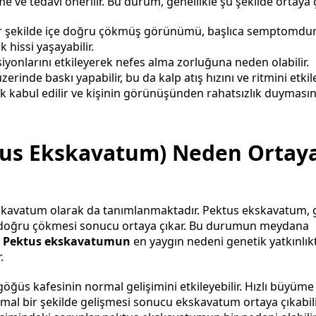
 ve tedavi önerilir. Bu durum, genellikle şu şekilde ortaya ç
ir şekilde içe doğru çökmüş görünümü, başlıca semptomdur
k hissi yaşayabilir.
yonlarını etkileyerek nefes alma zorluğuna neden olabilir.
rinde baskı yapabilir, bu da kalp atış hızını ve ritmini etkile
k kabul edilir ve kişinin görünüşünden rahatsızlık duyması
tus Ekskavatum) Neden Ortay
 ekskavatum olarak da tanımlanmaktadır. Pektus ekskavatum,
çe doğru çökmesi sonucu ortaya çıkar. Bu durumun meydana
.
Pektus ekskavatumun
en yaygın nedeni genetik yatkınlıktı
.
öğüs kafesinin normal gelişimini etkileyebilir. Hızlı büyüme
al bir şekilde gelişmesi sonucu ekskavatum ortaya çıkabili