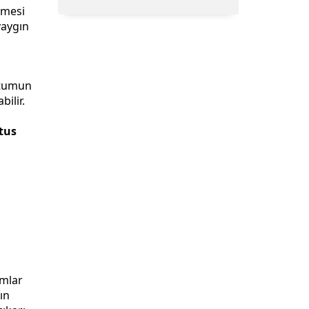
kmesi
yaygın
atumun
ilir.
tus
omlar
ın