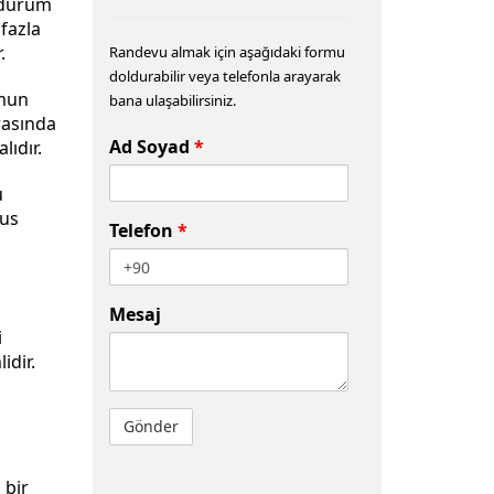
u durum
fazla
.
Randevu almak için aşağıdaki formu
doldurabilir veya telefonla arayarak
umun
bana ulaşabilirsiniz.
rasında
Ad Soyad
*
lıdır.
u
tus
Telefon
*
m
Mesaj
i
idir.
 bir