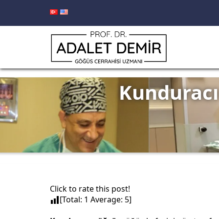
Kunduracı 
Click to rate this post!
[Total:
1
Average:
5
]