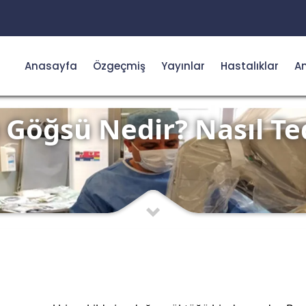
Anasayfa
Özgeçmiş
Yayınlar
Hastalıklar
Am
Göğsü Nedir? Nasıl Ted