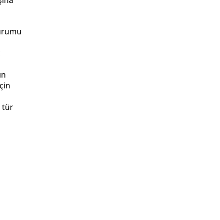
durumu
ç
ın
çin
 tür