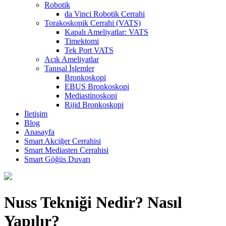
Robotik
da Vinci Robotik Cerrahi
Torakoskopik Cerrahi (VATS)
Kapalı Ameliyatlar: VATS
Timektomi
Tek Port VATS
Açık Ameliyatlar
Tanısal İşlemler
Bronkoskopi
EBUS Bronkoskopi
Mediastinoskopi
Rijid Bronkoskopi
İletişim
Blog
Anasayfa
Smart Akciğer Cerrahisi
Smart Mediasten Cerrahisi
Smart Göğüs Duvarı
Nuss Tekniği Nedir? Nasıl
Yapılır?