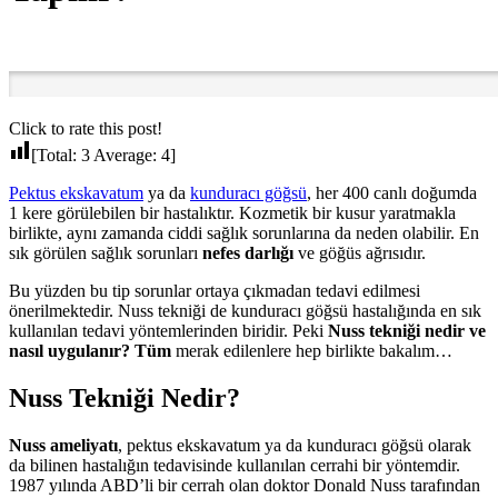
Click to rate this post!
[Total:
3
Average:
4
]
Pektus ekskavatum
ya da
kunduracı göğsü
, her 400 canlı doğumda
1 kere görülebilen bir hastalıktır. Kozmetik bir kusur yaratmakla
birlikte, aynı zamanda ciddi sağlık sorunlarına da neden olabilir. En
sık görülen sağlık sorunları
nefes darlığı
ve göğüs ağrısıdır.
Bu yüzden bu tip sorunlar ortaya çıkmadan tedavi edilmesi
önerilmektedir. Nuss tekniği de kunduracı göğsü hastalığında en sık
kullanılan tedavi yöntemlerinden biridir. Peki
Nuss tekniği nedir ve
nasıl uygulanır? Tüm
merak edilenlere hep birlikte bakalım…
Nuss Tekniği Nedir?
Nuss ameliyatı
, pektus ekskavatum ya da kunduracı göğsü olarak
da bilinen hastalığın tedavisinde kullanılan cerrahi bir yöntemdir.
1987 yılında ABD’li bir cerrah olan doktor Donald Nuss tarafından