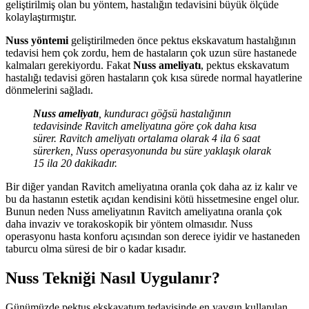
geliştirilmiş olan bu yöntem, hastalığın tedavisini büyük ölçüde
kolaylaştırmıştır.
Nuss yöntemi
geliştirilmeden önce pektus ekskavatum hastalığının
tedavisi hem çok zordu, hem de hastaların çok uzun süre hastanede
kalmaları gerekiyordu. Fakat
Nuss ameliyatı
, pektus ekskavatum
hastalığı tedavisi gören hastaların çok kısa sürede normal hayatlerine
dönmelerini sağladı.
Nuss ameliyatı
, kunduracı göğsü hastalığının
tedavisinde Ravitch ameliyatına göre çok daha kısa
sürer. Ravitch ameliyatı ortalama olarak 4 ila 6 saat
sürerken, Nuss operasyonunda bu süre yaklaşık olarak
15 ila 20 dakikadır.
Bir diğer yandan Ravitch ameliyatına oranla çok daha az iz kalır ve
bu da hastanın estetik açıdan kendisini kötü hissetmesine engel olur.
Bunun neden Nuss ameliyatının Ravitch ameliyatına oranla çok
daha invaziv ve torakoskopik bir yöntem olmasıdır. Nuss
operasyonu hasta konforu açısından son derece iyidir ve hastaneden
taburcu olma süresi de bir o kadar kısadır.
Nuss Tekniği Nasıl Uygulanır?
Günümüzde pektus ekskavatum tedavisinde en yaygın kullanılan