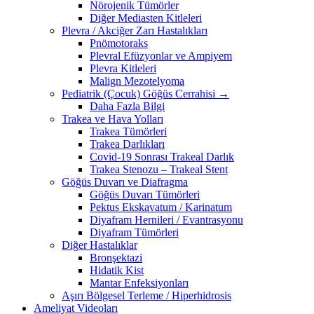
Nörojenik Tümörler
Diğer Mediasten Kitleleri
Plevra / Akciğer Zarı Hastalıkları
Pnömotoraks
Plevral Efüzyonlar ve Ampiyem
Plevra Kitleleri
Malign Mezotelyoma
Pediatrik (Çocuk) Göğüs Cerrahisi →
Daha Fazla Bilgi
Trakea ve Hava Yolları
Trakea Tümörleri
Trakea Darlıkları
Covid-19 Sonrası Trakeal Darlık
Trakea Stenozu – Trakeal Stent
Göğüs Duvarı ve Diafragma
Göğüs Duvarı Tümörleri
Pektus Ekskavatum / Karinatum
Diyafram Hernileri / Evantrasyonu
Diyafram Tümörleri
Diğer Hastalıklar
Bronşektazi
Hidatik Kist
Mantar Enfeksiyonları
Aşırı Bölgesel Terleme / Hiperhidrosis
Ameliyat Videoları