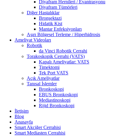
Diyafram Hernileri / Evantrasyonu
Diyafram Tümörleri
Diğer Hastalıklar
Bronşektazi
Hidatik Kist
Mantar Enfeksiyonları
Aşırı Bölgesel Terleme / Hiperhidrosis
Ameliyat Videoları
Robotik
da Vinci Robotik Cerrahi
Torakoskopik Cerrahi (VATS)
Kapalı Ameliyatlar: VATS
Timektomi
Tek Port VATS
Açık Ameliyatlar
Tanısal İşlemler
Bronkoskopi
EBUS Bronkoskopi
Mediastinoskopi
Rijid Bronkoskopi
İletişim
Blog
Anasayfa
Smart Akciğer Cerrahisi
Smart Mediasten Cerrahisi