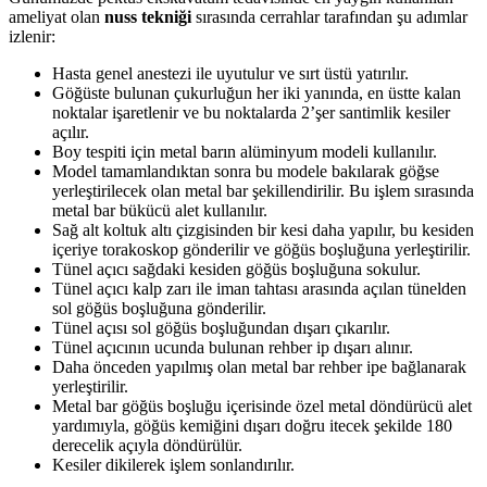
ameliyat olan
nuss tekniği
sırasında cerrahlar tarafından şu adımlar
izlenir:
Hasta genel anestezi ile uyutulur ve sırt üstü yatırılır.
Göğüste bulunan çukurluğun her iki yanında, en üstte kalan
noktalar işaretlenir ve bu noktalarda 2’şer santimlik kesiler
açılır.
Boy tespiti için metal barın alüminyum modeli kullanılır.
Model tamamlandıktan sonra bu modele bakılarak göğse
yerleştirilecek olan metal bar şekillendirilir. Bu işlem sırasında
metal bar bükücü alet kullanılır.
Sağ alt koltuk altı çizgisinden bir kesi daha yapılır, bu kesiden
içeriye torakoskop gönderilir ve göğüs boşluğuna yerleştirilir.
Tünel açıcı sağdaki kesiden göğüs boşluğuna sokulur.
Tünel açıcı kalp zarı ile iman tahtası arasında açılan tünelden
sol göğüs boşluğuna gönderilir.
Tünel açısı sol göğüs boşluğundan dışarı çıkarılır.
Tünel açıcının ucunda bulunan rehber ip dışarı alınır.
Daha önceden yapılmış olan metal bar rehber ipe bağlanarak
yerleştirilir.
Metal bar göğüs boşluğu içerisinde özel metal döndürücü alet
yardımıyla, göğüs kemiğini dışarı doğru itecek şekilde 180
derecelik açıyla döndürülür.
Kesiler dikilerek işlem sonlandırılır.