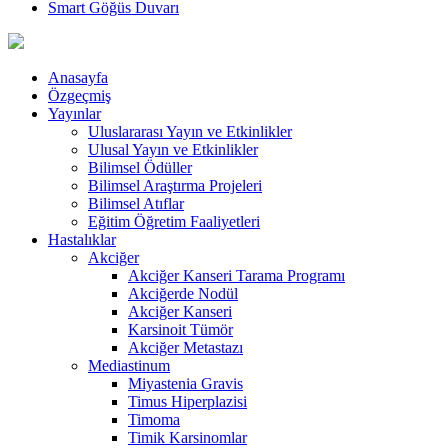
Smart Göğüs Duvarı
Anasayfa
Özgeçmiş
Yayınlar
Uluslararası Yayın ve Etkinlikler
Ulusal Yayın ve Etkinlikler
Bilimsel Ödüller
Bilimsel Araştırma Projeleri
Bilimsel Atıflar
Eğitim Öğretim Faaliyetleri
Hastalıklar
Akciğer
Akciğer Kanseri Tarama Programı
Akciğerde Nodül
Akciğer Kanseri
Karsinoit Tümör
Akciğer Metastazı
Mediastinum
Miyastenia Gravis
Timus Hiperplazisi
Timoma
Timik Karsinomlar