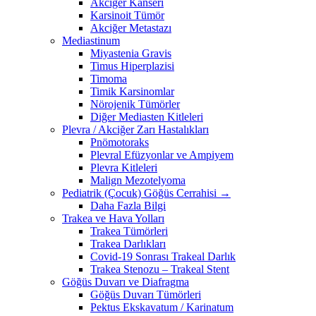
Akciğer Kanseri
Karsinoit Tümör
Akciğer Metastazı
Mediastinum
Miyastenia Gravis
Timus Hiperplazisi
Timoma
Timik Karsinomlar
Nörojenik Tümörler
Diğer Mediasten Kitleleri
Plevra / Akciğer Zarı Hastalıkları
Pnömotoraks
Plevral Efüzyonlar ve Ampiyem
Plevra Kitleleri
Malign Mezotelyoma
Pediatrik (Çocuk) Göğüs Cerrahisi →
Daha Fazla Bilgi
Trakea ve Hava Yolları
Trakea Tümörleri
Trakea Darlıkları
Covid-19 Sonrası Trakeal Darlık
Trakea Stenozu – Trakeal Stent
Göğüs Duvarı ve Diafragma
Göğüs Duvarı Tümörleri
Pektus Ekskavatum / Karinatum