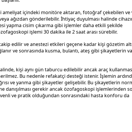
 başlanır.
ri ameliyat içindeki monitöre aktaran, fotoğraf çekebilen ve
eya ağızdan gönderilebilir. İhtiyaç duyulması halinde cihazı
kesi yapma cisim çıkarma gibi işlemler daha etkili şekilde
ofagoskopi işlemi 30 dakika ile 2 saat arası sürebilir.
akip edilir ve anestezi etkileri geçene kadar kişi gözetim al
ğlanır ve sonrasında kusma, bulantı, ateş gibi şikayetlerin va
nde, kişi aynı gün taburcu edilebilir ancak araç kullanmas
rilmez. Bu nedenle refakatçi desteği istenir. İşlemin ardın
sı ve yanma gibi şikayetler gelişebilir. Bu şikayetlerin no
 danışılması gerekir ancak özofagoskopi işlemlerinden s
üvenli ve pratik olduğundan sonrasındaki hasta konforu da