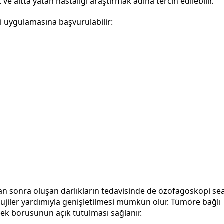
ve altta yatan hastalığı araştırmak adına tercih edilebilir.
 uygulamasına başvurulabilir:
an sonra oluşan darlıkların tedavisinde de özofagoskopi sea
jiler yardımıyla genişletilmesi mümkün olur. Tümöre bağlı
emek borusunun açık tutulması sağlanır.