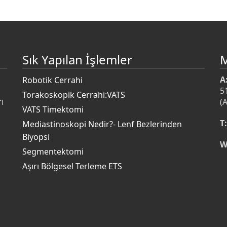
Sık Yapılan İşlemler
A
Robotik Cerrahi
5
Torakoskopik Cerrahi:VATS
ı
(
VATS Timektomi
T:
Mediastinoskopi Nedir?- Lenf Bezlerinden
Biyopsi
W
s
Segmentektomi
Aşırı Bölgesel Terleme ETS