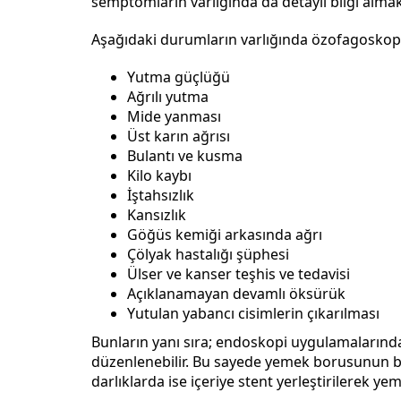
semptomların varlığında da detaylı bilgi almak 
Aşağıdaki durumların varlığında özofagoskopi
Yutma güçlüğü
Ağrılı yutma
Mide yanması
Üst karın ağrısı
Bulantı ve kusma
Kilo kaybı
İştahsızlık
Kansızlık
Göğüs kemiği arkasında ağrı
Çölyak hastalığı şüphesi
Ülser ve kanser teşhis ve tedavisi
Açıklanamayan devamlı öksürük
Yutulan yabancı cisimlerin çıkarılması
Bunların yanı sıra; endoskopi uygulamalarınd
düzenlenebilir. Bu sayede yemek borusunun bu
darlıklarda ise içeriye stent yerleştirilerek y