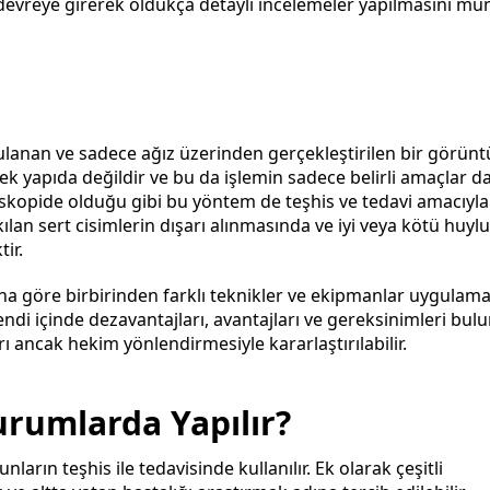
devreye girerek oldukça detaylı incelemeler yapılmasını m
gulanan ve sadece ağız üzerinden gerçekleştirilen bir görün
nek yapıda değildir ve bu da işlemin sadece belirli amaçlar d
skopide olduğu gibi bu yöntem de teşhis ve tedavi amacıyla
lan sert cisimlerin dışarı alınmasında ve iyi veya kötü huylu
ir.
a göre birbirinden farklı teknikler ve ekipmanlar uygulam
kendi içinde dezavantajları, avantajları ve gereksinimleri bulu
 ancak hekim yönlendirmesiyle kararlaştırılabilir.
rumlarda Yapılır?
ların teşhis ile tedavisinde kullanılır. Ek olarak çeşitli