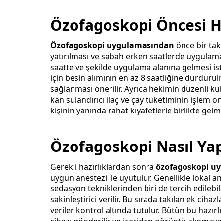
Özofagoskopi Öncesi Ha
Özofagoskopi uygulamasından
önce bir tak
yatırılması ve sabah erken saatlerde uygulamay
saatte ve şekilde uygulama alanına gelmesi is
için besin alımının en az 8 saatliğine durdurul
sağlanması önerilir. Ayrıca hekimin düzenli kull
kan sulandırıcı ilaç ve çay tüketiminin işlem 
kişinin yanında rahat kıyafetlerle birlikte ge
Özofagoskopi Nasıl Yap
Gerekli hazırlıklardan sonra
özofagoskopi u
uygun anestezi ile uyutulur. Genellikle lokal
sedasyon tekniklerinden biri de tercih edilebil
sakinleştirici verilir. Bu sırada takılan ek ciha
veriler kontrol altında tutulur. Bütün bu hazı