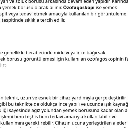
ayan ve soluk borusu arkasında devam eden yapıdır. Karınd
 yemek borusu olarak bilinir.
Özofagoskopi
ise yemek
tespit veya tedavi etmek amacıyla kullanılan bir görüntüleme
espitinde sıklıkla tercih edilir.
ve genellikle beraberinde mide veya ince bağırsak
k borusu görüntülemesi için kullanılan özofagoskopinin fa
ir:
 teknik, uzun ve esnek bir cihaz yardımıyla gerçekleştirilir.
i bu teknikte de oldukça ince yapılı ve ucunda ışık kaynağı
ekliği sayesinde ağız yolundan yemek borusuna kadar olan a
işlemi hem teşhis hem tedavi amacıyla kullanılabilir ve
lanımını gerektirebilir. Cihazın ucuna yerleştirilen aletler ç