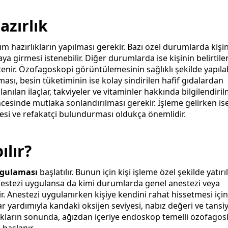
zırlık
ım hazırlıkların yapılması gerekir. Bazı özel durumlarda kişi
a girmesi istenebilir. Diğer durumlarda ise kişinin belirtile
tenir. Özofagoskopi görüntülemesinin sağlıklı şekilde yapıla
ması, besin tüketiminin ise kolay sindirilen hafif gıdalardan
anılan ilaçlar, takviyeler ve vitaminler hakkında bilgilendiril
öncesinde mutlaka sonlandırılması gerekir. İşleme gelirken is
lmesi ve refakatçi bulundurması oldukça önemlidir.
ılır?
ygulaması
başlatılır. Bunun için kişi işleme özel şekilde yatırıl
 anestezi uygulansa da kimi durumlarda genel anestezi veya
ir. Anestezi uygulanırken kişiye kendini rahat hissetmesi için
zlar yardımıyla kandaki oksijen seviyesi, nabız değeri ve tansi
rlıkların sonunda, ağızdan içeriye endoskop temelli özofago