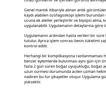
cihazı gönderilir ve içeriden görüntü alınmaya
Genel mantık itibariyle alınan anlık görüntüle
kaydı alabilen özofagoskopi işlemi burundan v
ucuna ek aletler yerleştirilir ve biyopsi alma, 
uygulanabilir. Uygulamanın detaylarına göre öz
Uygulamanın ardından hasta verileri bir süre t
tutulur. Ayrıca işlem sonrası besin tüketimi sa
kontrol edilir.
Herhangi bir komplikasyona rastlanmaması hali
benzer eylemlerde bulunması aynı gün için öne
fazla 2 gün süren boğaz uyuşukluğu, boğaz ağrı
uzun sürmesi durumunda acilen uzman hekime
nadiren bu tür şikayetler oluşur. Uygulama g
yüksektir.