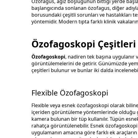
Özofagus, ağız boşluğunun bittiği yerde başl
başlangıcında sonlanan özofagus, diğer adıyla
borusundaki çeşitli sorunları ve hastalıkları 
yöntemidir. Modern tıpta farklı klinik vakaların t
Özofagoskopi Çeşitleri
Özofagoskopi
, nadiren tek başına uygulanır 
görüntülemelerini de getirir. Günümüzde yeme
çeşitleri bulunur ve bunlar iki dalda incelenebil
Flexible Özofagoskopi
Flexible veya esnek özofagoskopi olarak bilinen
içeriden görüntüleme yöntemlerinde olduğu gib
kamera bulunan bir tüp kullanılır. Tüpün esn
rahatça görüntülenebilir. Esnek özofagoskopi 
uygulamanın amacına göre farklı ek araçların kul