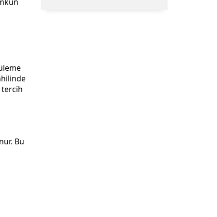
ümkün
tüleme
ahilinde
 tercih
a
nur. Bu