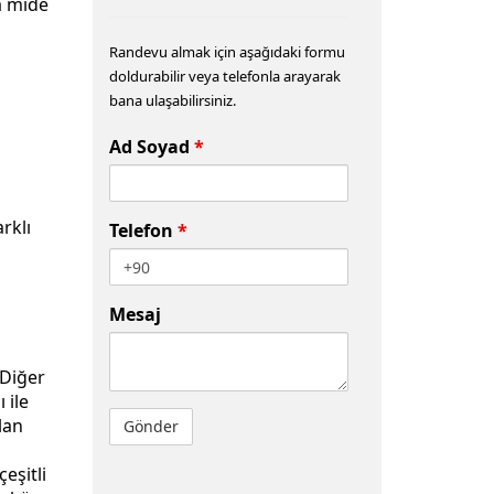
a mide
Randevu almak için aşağıdaki formu
doldurabilir veya telefonla arayarak
bana ulaşabilirsiniz.
Ad Soyad
*
rklı
Telefon
*
Mesaj
 Diğer
 ile
lan
eşitli