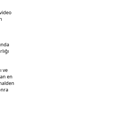
 video
n
tında
rlığı
ı ve
dan en
rmalden
onra