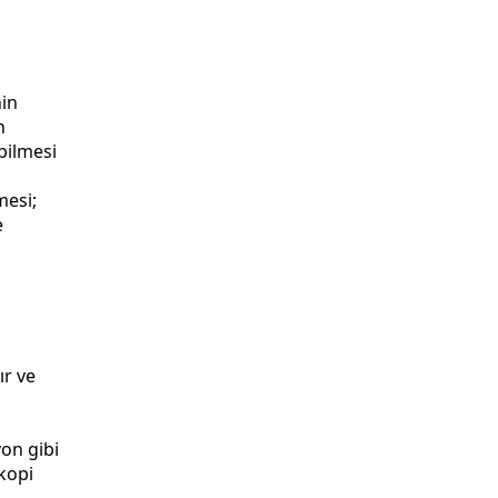
nin
n
bilmesi
mesi;
e
ır ve
yon gibi
skopi