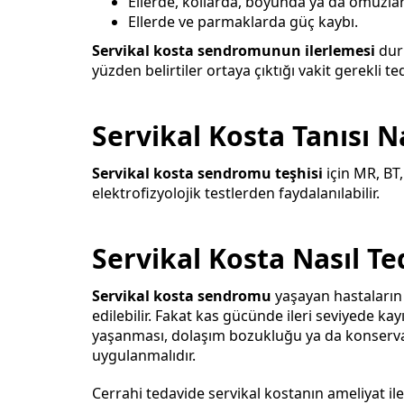
Ellerde, kollarda, boyunda ya da omuzla
Ellerde ve parmaklarda güç kaybı.
Servikal kosta sendromunun ilerlemesi
dur
yüzden belirtiler ortaya çıktığı vakit gerekli 
Servikal Kosta Tanısı N
Servikal kosta sendromu teşhisi
için MR, BT
elektrofizyolojik testlerden faydalanılabilir.
Servikal Kosta Nasıl Ted
Servikal kosta sendromu
yaşayan hastaların 
edilebilir. Fakat kas gücünde ileri seviyede ka
yaşanması, dolaşım bozukluğu ya da konservat
uygulanmalıdır.
Cerrahi tedavide servikal kostanın ameliyat i