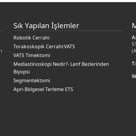
Sık Yapılan İşlemler
A
Robotik Cerrahi
5
Torakoskopik Cerrahi:VATS
ı
(
VATS Timektomi
T:
Mediastinoskopi Nedir?- Lenf Bezlerinden
Biyopsi
W
s
Segmentektomi
Aşırı Bölgesel Terleme ETS