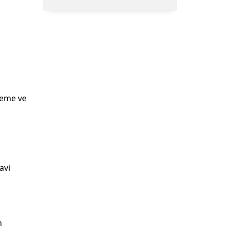
u
leme ve
avi
n