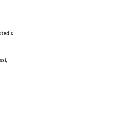
tedir.
si,