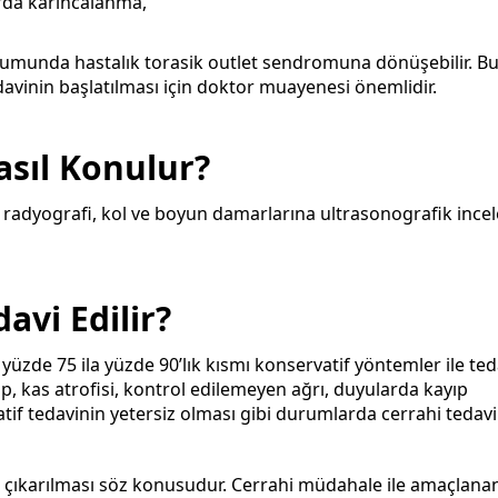
rda karıncalanma,
umunda hastalık torasik outlet sendromuna dönüşebilir. B
tedavinin başlatılması için doktor muayenesi önemlidir.
asıl Konulur?
, radyografi, kol ve boyun damarlarına ultrasonografik ince
avi Edilir?
yüzde 75 ila yüzde 90’lık kısmı konservatif yöntemler ile ted
yıp, kas atrofisi, kontrol edilemeyen ağrı, duyularda kayıp
if tedavinin yetersiz olması gibi durumlarda cerrahi tedavi
le çıkarılması söz konusudur. Cerrahi müdahale ile amaçlana