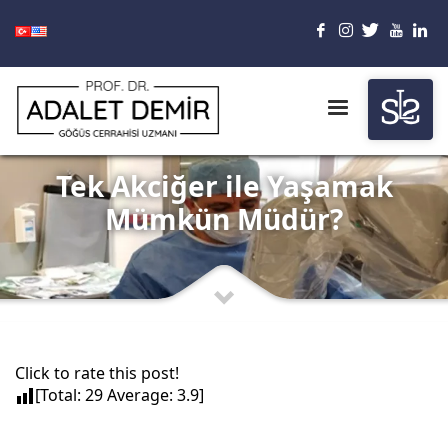
Tek Akciğer ile Yaşamak
Mümkün Müdür?
Click to rate this post!
[Total:
29
Average:
3.9
]