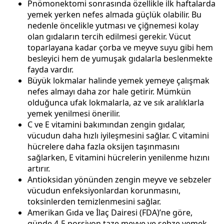
Pnömonektomi sonrasında özellikle ilk haftalarda
yemek yerken nefes almada güçlük olabilir. Bu
nedenle öncelikle yutması ve çiğnemesi kolay
olan gıdaların tercih edilmesi gerekir. Vücut
toparlayana kadar çorba ve meyve suyu gibi hem
besleyici hem de yumuşak gıdalarla beslenmekte
fayda vardır.
Büyük lokmalar halinde yemek yemeye çalışmak
nefes almayı daha zor hale getirir. Mümkün
olduğunca ufak lokmalarla, az ve sık aralıklarla
yemek yenilmesi önerilir.
C ve E vitamini bakımından zengin gıdalar,
vücudun daha hızlı iyileşmesini sağlar. C vitamini
hücrelere daha fazla oksijen taşınmasını
sağlarken, E vitamini hücrelerin yenilenme hızını
artırır.
Antioksidan yönünden zengin meyve ve sebzeler
vücudun enfeksiyonlardan korunmasını,
toksinlerden temizlenmesini sağlar.
Amerikan Gıda ve İlaç Dairesi (FDA)’ne göre,
günde 4-5 porsiyon taze meyve ve sebze yemek