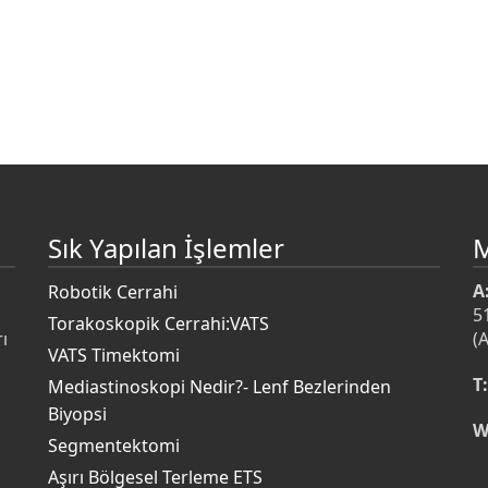
Sık Yapılan İşlemler
A
Robotik Cerrahi
5
Torakoskopik Cerrahi:VATS
ı
(
VATS Timektomi
T:
Mediastinoskopi Nedir?- Lenf Bezlerinden
Biyopsi
W
s
Segmentektomi
Aşırı Bölgesel Terleme ETS