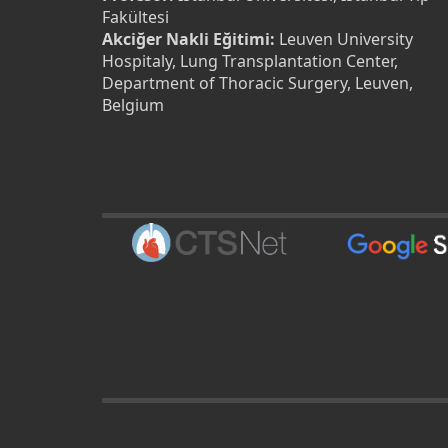
Fakültesi
Akciğer Nakli Eğitimi:
Leuven University
Hospitaly, Lung Transplantation Center,
Department of Thoracic Surgery, Leuven,
Belgium