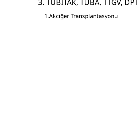
3. TÜBİTAK, TÜBA, TTGV, DPT 
1.Akciğer Transplantasyonu