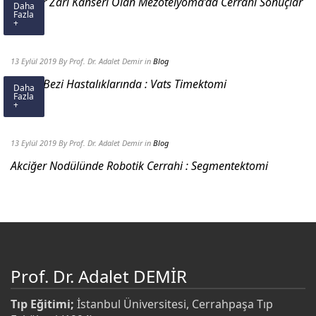
Akciğer Zarı Kanseri Olan Mezotelyoma’da Cerrahi Sonuçlar
Daha
Fazla
+
13 Eylül 2019
By Prof. Dr. Adalet Demir
in
Blog
Timus Bezi Hastalıklarında : Vats Timektomi
Daha
Fazla
+
13 Eylül 2019
By Prof. Dr. Adalet Demir
in
Blog
Akciğer Nodülünde Robotik Cerrahi : Segmentektomi
Prof. Dr. Adalet DEMİR
Tıp Eğitimi;
İstanbul Üniversitesi, Cerrahpaşa Tıp