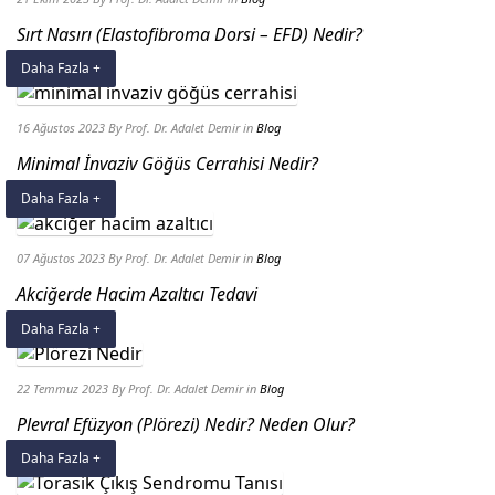
Sırt Nasırı (Elastofibroma Dorsi – EFD) Nedir?
Daha Fazla +
16 Ağustos 2023
By Prof. Dr. Adalet Demir
in
Blog
Minimal İnvaziv Göğüs Cerrahisi Nedir?
Daha Fazla +
07 Ağustos 2023
By Prof. Dr. Adalet Demir
in
Blog
Akciğerde Hacim Azaltıcı Tedavi
Daha Fazla +
22 Temmuz 2023
By Prof. Dr. Adalet Demir
in
Blog
Plevral Efüzyon (Plörezi) Nedir? Neden Olur?
Daha Fazla +