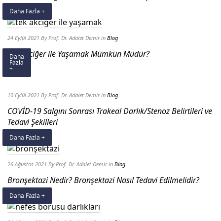
Daha Fazla +
24 Eylül 2021
By Prof. Dr. Adalet Demir
in
Blog
Tek Akciğer ile Yaşamak Mümkün Müdür?
Daha
Fazla
+
10 Eylül 2021
By Prof. Dr. Adalet Demir
in
Blog
COVİD-19 Salgını Sonrası Trakeal Darlık/Stenoz Belirtileri ve
Tedavi Şekilleri
Daha Fazla +
26 Ağustos 2021
By Prof. Dr. Adalet Demir
in
Blog
Bronşektazi Nedir? Bronşektazi Nasıl Tedavi Edilmelidir?
Daha Fazla +