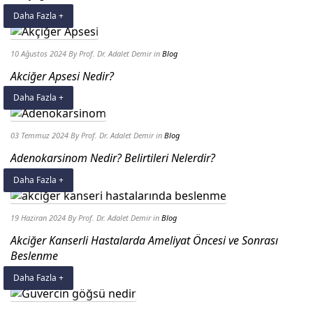
Daha Fazla +
10 Ağustos 2024
By Prof. Dr. Adalet Demir
in
Blog
Akciğer Apsesi Nedir?
Daha Fazla +
03 Temmuz 2024
By Prof. Dr. Adalet Demir
in
Blog
Adenokarsinom Nedir? Belirtileri Nelerdir?
Daha Fazla +
19 Haziran 2024
By Prof. Dr. Adalet Demir
in
Blog
Akciğer Kanserli Hastalarda Ameliyat Öncesi ve Sonrası
Beslenme
Daha Fazla +