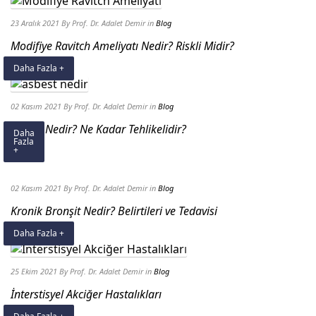
23 Aralık 2021
By Prof. Dr. Adalet Demir
in
Blog
Modifiye Ravitch Ameliyatı Nedir? Riskli Midir?
Daha Fazla +
02 Kasım 2021
By Prof. Dr. Adalet Demir
in
Blog
Asbest Nedir? Ne Kadar Tehlikelidir?
Daha
Fazla
+
02 Kasım 2021
By Prof. Dr. Adalet Demir
in
Blog
Kronik Bronşit Nedir? Belirtileri ve Tedavisi
Daha Fazla +
25 Ekim 2021
By Prof. Dr. Adalet Demir
in
Blog
İnterstisyel Akciğer Hastalıkları