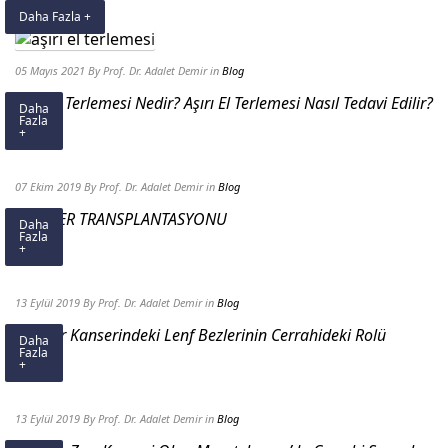
Daha Fazla +
05 Mayıs 2021
By Prof. Dr. Adalet Demir
in
Blog
Aşırı El Terlemesi Nedir? Aşırı El Terlemesi Nasıl Tedavi Edilir?
Daha
Fazla
+
07 Ekim 2019
By Prof. Dr. Adalet Demir
in
Blog
AKCİĞER TRANSPLANTASYONU
Daha
Fazla
+
13 Eylül 2019
By Prof. Dr. Adalet Demir
in
Blog
Akciğer Kanserindeki Lenf Bezlerinin Cerrahideki Rolü
Daha
Fazla
+
13 Eylül 2019
By Prof. Dr. Adalet Demir
in
Blog