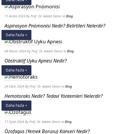
11 Aralık 2024
By Prof. Dr. Adalet Demir
in
Blog
Aspirasyon Pnömonisi Nedir? Belirtileri Nelerdir?
Daha Fazla +
04 Kasım 2024
By Prof. Dr. Adalet Demir
in
Blog
Obstrüktif Uyku Apnesi Nedir?
Daha Fazla +
24 Ekim 2024
By Prof. Dr. Adalet Demir
in
Blog
Hemotoraks Nedir? Tedavi Yöntemleri Nelerdir?
Daha Fazla +
17 Eylül 2024
By Prof. Dr. Adalet Demir
in
Blog
Özofagus (Yemek Borusu) Kanseri Nedir?