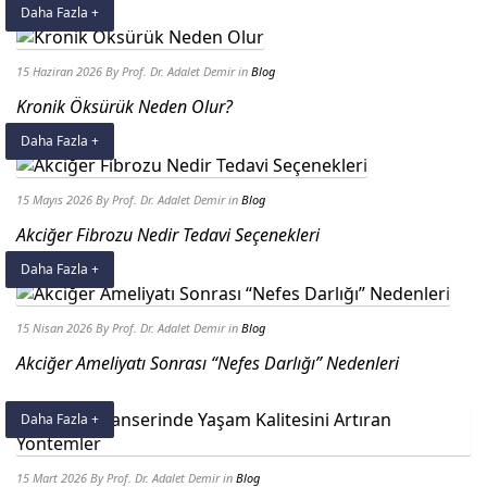
Daha Fazla +
15 Haziran 2026
By Prof. Dr. Adalet Demir
in
Blog
Kronik Öksürük Neden Olur?
Daha Fazla +
15 Mayıs 2026
By Prof. Dr. Adalet Demir
in
Blog
Akciğer Fibrozu Nedir Tedavi Seçenekleri
Daha Fazla +
15 Nisan 2026
By Prof. Dr. Adalet Demir
in
Blog
Akciğer Ameliyatı Sonrası “Nefes Darlığı” Nedenleri
Daha Fazla +
15 Mart 2026
By Prof. Dr. Adalet Demir
in
Blog