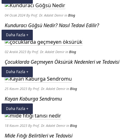
04 Ocak 2024
By Prof. Dr. Adalet Demir
in
Blog
Kunduracı Göğsü Nedir? Nasıl Tedavi Edilir?
Daha Fazla +
02 Aralık 2023
By Prof. Dr. Adalet Demir
in
Blog
Çocuklarda Geçmeyen Öksürük Nedenleri ve Tedavisi
Daha Fazla +
25 Kasım 2023
By Prof. Dr. Adalet Demir
in
Blog
Kayan Kaburga Sendromu
Daha Fazla +
18 Kasım 2023
By Prof. Dr. Adalet Demir
in
Blog
Mide Fıtığı Belirtileri ve Tedavisi