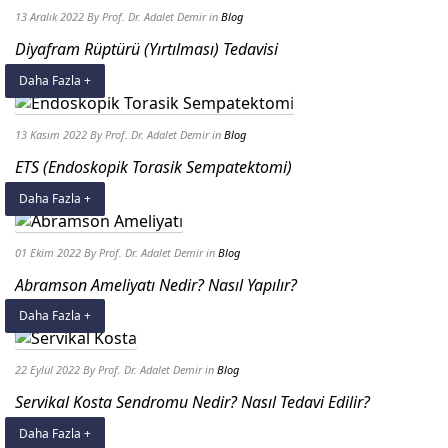
13 Aralık 2022
By Prof. Dr. Adalet Demir
in
Blog
Diyafram Rüptürü (Yırtılması) Tedavisi
Daha Fazla +
13 Kasım 2022
By Prof. Dr. Adalet Demir
in
Blog
ETS (Endoskopik Torasik Sempatektomi)
Daha Fazla +
01 Ekim 2022
By Prof. Dr. Adalet Demir
in
Blog
Abramson Ameliyatı Nedir? Nasıl Yapılır?
Daha Fazla +
22 Eylül 2022
By Prof. Dr. Adalet Demir
in
Blog
Servikal Kosta Sendromu Nedir? Nasıl Tedavi Edilir?
Daha Fazla +