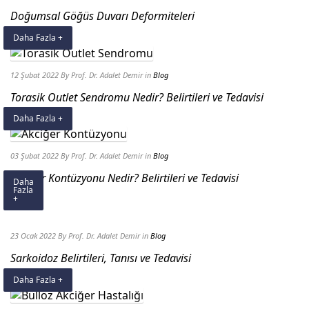
Doğumsal Göğüs Duvarı Deformiteleri
Daha Fazla +
12 Şubat 2022
By Prof. Dr. Adalet Demir
in
Blog
Torasik Outlet Sendromu Nedir? Belirtileri ve Tedavisi
Daha Fazla +
03 Şubat 2022
By Prof. Dr. Adalet Demir
in
Blog
Akciğer Kontüzyonu Nedir? Belirtileri ve Tedavisi
Daha
Fazla
+
23 Ocak 2022
By Prof. Dr. Adalet Demir
in
Blog
Sarkoidoz Belirtileri, Tanısı ve Tedavisi
Daha Fazla +