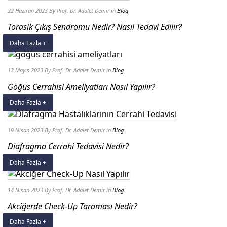
22 Haziran 2023
By Prof. Dr. Adalet Demir
in
Blog
Torasik Çıkış Sendromu Nedir? Nasıl Tedavi Edilir?
Daha Fazla +
13 Mayıs 2023
By Prof. Dr. Adalet Demir
in
Blog
Göğüs Cerrahisi Ameliyatları Nasıl Yapılır?
Daha Fazla +
19 Nisan 2023
By Prof. Dr. Adalet Demir
in
Blog
Diafragma Cerrahi Tedavisi Nedir?
Daha Fazla +
14 Nisan 2023
By Prof. Dr. Adalet Demir
in
Blog
Akciğerde Check-Up Taraması Nedir?
Daha Fazla +