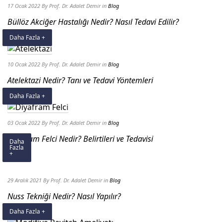
17 Ocak 2022
By Prof. Dr. Adalet Demir
in
Blog
Büllöz Akciğer Hastalığı Nedir? Nasıl Tedavi Edilir?
Daha Fazla +
10 Ocak 2022
By Prof. Dr. Adalet Demir
in
Blog
Atelektazi Nedir? Tanı ve Tedavi Yöntemleri
Daha Fazla +
03 Ocak 2022
By Prof. Dr. Adalet Demir
in
Blog
Diyafram Felci Nedir? Belirtileri ve Tedavisi
Daha
Fazla
+
29 Aralık 2021
By Prof. Dr. Adalet Demir
in
Blog
Nuss Tekniği Nedir? Nasıl Yapılır?
Daha Fazla +