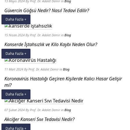
13 Mayıs 2024
By Prof. Dr. Adalet Demir
in
Blog
Güvercin Göğsü Nedir? Nasıl Tedavi Edilir?
Daha Fazla +
15 Nisan 2024
By Prof. Dr. Adalet Demir
in
Blog
Kanserde İştahsızlık ve Kilo Kaybı Neden Olur?
Daha Fazla +
11 Mart 2024
By Prof. Dr. Adalet Demir
in
Blog
Koronavirüs Hastalığı Geçiren Kişilerde Kalıcı Hasar Gelişir
mi?
Daha Fazla +
07 Şubat 2024
By Prof. Dr. Adalet Demir
in
Blog
Akciğer Kanseri Sıvı Tedavisi Nedir?
Daha Fazla +