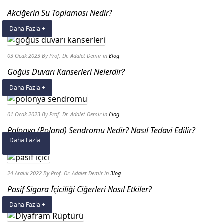
Akciğerin Su Toplaması Nedir?
Daha Fazla +
03 Ocak 2023
By Prof. Dr. Adalet Demir
in
Blog
Göğüs Duvarı Kanserleri Nelerdir?
Daha Fazla +
01 Ocak 2023
By Prof. Dr. Adalet Demir
in
Blog
Polonya (Poland) Sendromu Nedir? Nasıl Tedavi Edilir?
Daha Fazla
+
24 Aralık 2022
By Prof. Dr. Adalet Demir
in
Blog
Pasif Sigara İçiciliği Ciğerleri Nasıl Etkiler?
Daha Fazla +