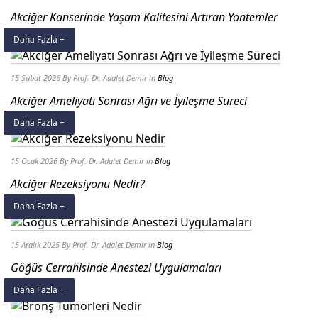
Akciğer Kanserinde Yaşam Kalitesini Artıran Yöntemler
Daha Fazla +
15 Şubat 2026
By Prof. Dr. Adalet Demir
in
Blog
Akciğer Ameliyatı Sonrası Ağrı ve İyileşme Süreci
Daha Fazla +
15 Ocak 2026
By Prof. Dr. Adalet Demir
in
Blog
Akciğer Rezeksiyonu Nedir?
Daha Fazla +
15 Aralık 2025
By Prof. Dr. Adalet Demir
in
Blog
Göğüs Cerrahisinde Anestezi Uygulamaları
Daha Fazla +