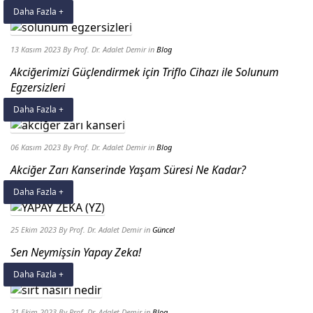
Daha Fazla +
13 Kasım 2023
By Prof. Dr. Adalet Demir
in
Blog
Akciğerimizi Güçlendirmek için Triflo Cihazı ile Solunum
Egzersizleri
Daha Fazla +
06 Kasım 2023
By Prof. Dr. Adalet Demir
in
Blog
Akciğer Zarı Kanserinde Yaşam Süresi Ne Kadar?
Daha Fazla +
25 Ekim 2023
By Prof. Dr. Adalet Demir
in
Güncel
Sen Neymişsin Yapay Zeka!
Daha Fazla +
21 Ekim 2023
By Prof. Dr. Adalet Demir
in
Blog