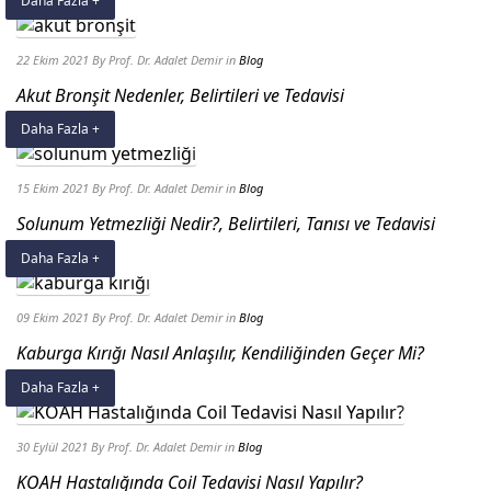
Daha Fazla +
22 Ekim 2021
By Prof. Dr. Adalet Demir
in
Blog
Akut Bronşit Nedenler, Belirtileri ve Tedavisi
Daha Fazla +
15 Ekim 2021
By Prof. Dr. Adalet Demir
in
Blog
Solunum Yetmezliği Nedir?, Belirtileri, Tanısı ve Tedavisi
Daha Fazla +
09 Ekim 2021
By Prof. Dr. Adalet Demir
in
Blog
Kaburga Kırığı Nasıl Anlaşılır, Kendiliğinden Geçer Mi?
Daha Fazla +
30 Eylül 2021
By Prof. Dr. Adalet Demir
in
Blog
KOAH Hastalığında Coil Tedavisi Nasıl Yapılır?