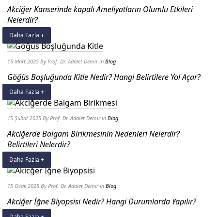
Akciğer Kanserinde kapalı Ameliyatların Olumlu Etkileri
Nelerdir?
Daha Fazla +
15 Mart 2025
By Prof. Dr. Adalet Demir
in
Blog
Göğüs Boşluğunda Kitle Nedir? Hangi Belirtilere Yol Açar?
Daha Fazla +
15 Şubat 2025
By Prof. Dr. Adalet Demir
in
Blog
Akciğerde Balgam Birikmesinin Nedenleri Nelerdir?
Belirtileri Nelerdir?
Daha Fazla +
15 Ocak 2025
By Prof. Dr. Adalet Demir
in
Blog
Akciğer İğne Biyopsisi Nedir? Hangi Durumlarda Yapılır?
Daha Fazla +