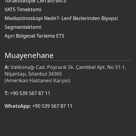
Torakoskopik Cerrahi:VATS
VATS Timektomi
Mediastinoskopi Nedir?- Lenf Bezlerinden Biyopsi
Segmentektomi
Aşırı Bölgesel Terleme ETS
Muayenehane
A:
Valikonağı Cad. Poyracık Sk. Çamlıbel Apt. No 51-1,
Nişantaşı, İstanbul 34365
(Amerikan Hastanesi Karşısı)
T:
+90 539 567 87 11
WhatsApp:
+90 539 567 87 11