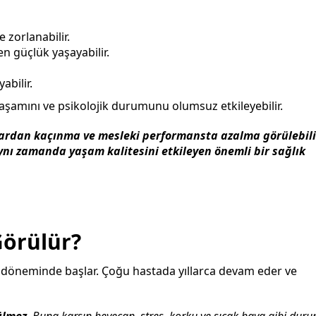
 zorlanabilir.
en güçlük yaşayabilir.
abilir.
yaşamını ve psikolojik durumunu olumsuz etkileyebilir.
ardan kaçınma ve mesleki performansta azalma görülebili
aynı zamanda yaşam kalitesini etkileyen önemli bir sağlık
Görülür?
k döneminde başlar. Çoğu hastada yıllarca devam eder ve
ülmez
. Buna karşın heyecan, stres, korku ve sıcak hava gibi dur