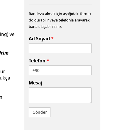
Randevu almak için aşağıdaki formu
doldurabilir veya telefonla arayarak
k
bana ulaşabilirsiniz.
ing) ve
Ad Soyad
*
itim
Telefon
*
ür.
dukça
Mesaj