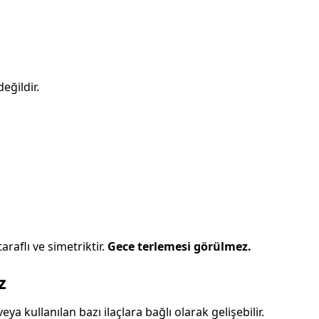
eğildir.
raflı ve simetriktir.
Gece terlemesi görülmez.
z
a kullanılan bazı ilaçlara bağlı olarak gelişebilir.