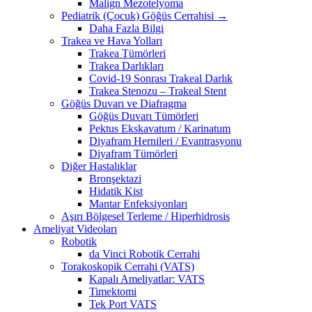
Malign Mezotelyoma
Pediatrik (Çocuk) Göğüs Cerrahisi →
Daha Fazla Bilgi
Trakea ve Hava Yolları
Trakea Tümörleri
Trakea Darlıkları
Covid-19 Sonrası Trakeal Darlık
Trakea Stenozu – Trakeal Stent
Göğüs Duvarı ve Diafragma
Göğüs Duvarı Tümörleri
Pektus Ekskavatum / Karinatum
Diyafram Hernileri / Evantrasyonu
Diyafram Tümörleri
Diğer Hastalıklar
Bronşektazi
Hidatik Kist
Mantar Enfeksiyonları
Aşırı Bölgesel Terleme / Hiperhidrosis
Ameliyat Videoları
Robotik
da Vinci Robotik Cerrahi
Torakoskopik Cerrahi (VATS)
Kapalı Ameliyatlar: VATS
Timektomi
Tek Port VATS