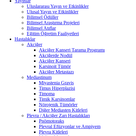
Yayınlar
Uluslararası Yayın ve Etkinlikler
Ulusal Yayın ve Etkinlikler
Bilimsel Ödüller
Bilimsel Araştırma Projeleri
Bilimsel Atıflar
Eğitim Öğretim Faaliyetleri
Hastalıklar
Akciğer
Akciğer Kanseri Tarama Programı
Akciğerde Nodül
Akciğer Kanseri
Karsinoit Tümör
Akciğer Metastazı
Mediastinum
Miyastenia Gravis
Timus Hiperplazisi
Timoma
Timik Karsinomlar
Nörojenik Tümörler
Diğer Mediasten Kitleleri
Plevra / Akciğer Zarı Hastalıkları
Pnömotoraks
Plevral Efüzyonlar ve Ampiyem
Plevra Kitleleri