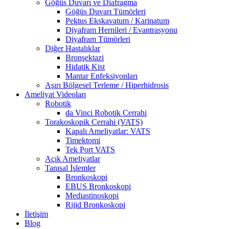
Göğüs Duvarı ve Diafragma
Göğüs Duvarı Tümörleri
Pektus Ekskavatum / Karinatum
Diyafram Hernileri / Evantrasyonu
Diyafram Tümörleri
Diğer Hastalıklar
Bronşektazi
Hidatik Kist
Mantar Enfeksiyonları
Aşırı Bölgesel Terleme / Hiperhidrosis
Ameliyat Videoları
Robotik
da Vinci Robotik Cerrahi
Torakoskopik Cerrahi (VATS)
Kapalı Ameliyatlar: VATS
Timektomi
Tek Port VATS
Açık Ameliyatlar
Tanısal İşlemler
Bronkoskopi
EBUS Bronkoskopi
Mediastinoskopi
Rijid Bronkoskopi
İletişim
Blog