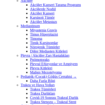
Akciğer
Akciğer Kanseri Tarama Programı
Akciğerde Nodül
Akciğer Kanseri
Karsinoit Tümör
Akciğer Metastazı
Mediastinum
Miyastenia Gravis
Timus Hiperplazisi
Timoma
Timik Karsinomlar
Nörojenik Tümörler
Diğer Mediasten Kitleleri
Plevra / Akciğer Zarı Hastalıkları
Pnömotoraks
Plevral Efüzyonlar ve Ampiyem
Plevra Kitleleri
Malign Mezotelyoma
Pediatrik (Çocuk) Göğüs Cerrahisi →
Daha Fazla Bilgi
Trakea ve Hava Yolları
Trakea Tümörleri
Trakea Darlıkları
Covid-19 Sonrası Trakeal Darlık
Trakea Stenozu – Trakeal Stent