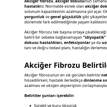
Akciğer fibrozu
,
akciğer dokusu
nun zamanl
hastalık
tır. Normalde esnek olan
akciğer do
solunum kapasitesinin azalmasına yol açar. Ok
yorgunluk
ve
genel güçsüzlük
gibi şikayetler
dönemde fark edilmediğinde yaşam kalitesini ci
Akciğer fibrozu tek başına ortaya çıkabileceği g
belirli bir sebebe bağlanamayan
“idiyopatik”
dokusu hastalıkları, enfeksiyonlar
ya da
uzu
tanı ve doğru tedavi planı, hastalığın ilerlem
Akciğer Fibrozu Belirtil
Akciğer fibrozunun en sık görülen belirtisi
nef
hissedilirken; hastalık ilerledikçe
dinlenme sır
azalması ve oksijen alışverişinin zorlaşmasıyla il
Belirtiler şunları içerebilir:
Sürekli ve kuru öksürük