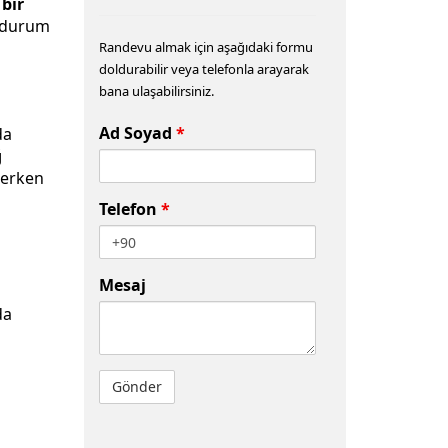
 bir
u durum
Randevu almak için aşağıdaki formu
doldurabilir veya telefonla arayarak
bana ulaşabilirsiniz.
Ad Soyad
*
da
ğ
 erken
Telefon
*
Mesaj
da