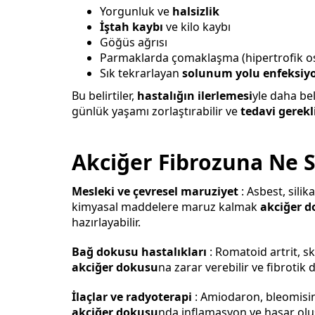
Yorgunluk ve
halsizlik
İştah kaybı
ve kilo kaybı
Göğüs ağrısı
Parmaklarda çomaklaşma (hipertrofik os
Sık tekrarlayan
solunum yolu enfeksiyo
Bu belirtiler,
hastalığın ilerlemesi
yle daha be
günlük yaşamı zorlaştırabilir ve
tedavi gerekli
Akciğer Fibrozuna Ne 
Mesleki ve çevresel maruziyet
: Asbest, silik
kimyasal maddelere maruz kalmak
akciğer d
hazırlayabilir.
Bağ dokusu hastalıkları
: Romatoid artrit, s
akciğer dokusu
na zarar verebilir ve fibrotik 
İlaçlar ve radyoterapi
: Amiodaron, bleomisin 
akciğer dokusu
nda inflamasyon ve hasar oluşt