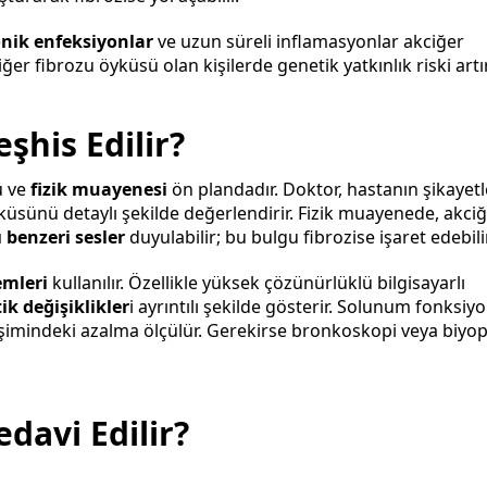
nik enfeksiyonlar
ve uzun süreli inflamasyonlar akciğer
er fibrozu öyküsü olan kişilerde genetik yatkınlık riski artır
şhis Edilir?
ü ve
fizik muayenesi
ön plandadır. Doktor, hastanın şikayetle
yküsünü detaylı şekilde değerlendirir. Fizik muayenede, akci
ı benzeri sesler
duyulabilir; bu bulgu fibrozise işaret edebilir
mleri
kullanılır. Özellikle yüksek çözünürlüklü bilgisayarlı
tik değişiklikler
i ayrıntılı şekilde gösterir. Solunum fonksiy
ğişimindeki azalma ölçülür. Gerekirse bronkoskopi veya biyop
edavi Edilir?