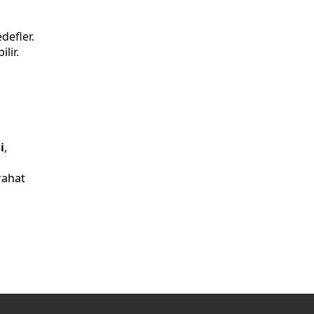
defler.
lir.
i
,
rahat