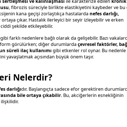
a
sertleşmesi ve kalınlaşması
ile karakterize edilen
kronik
kusu
, fibrozis süreciyle birlikte elastikiyetini kaybeder ve b
sijenin kana geçişi zorlaştıkça hastalarda
nefes darlığı,
 ortaya çıkar. Hastalık ilerleyici bir seyir izleyebilir ve erken
ddi şekilde etkileyebilir.
ibi farklı nedenlere bağlı olarak da gelişebilir. Bazı vakalar
form görülürken; diğer durumlarda
çevresel faktörler, ba
n süreli ilaç kullanımı
gibi etkenler rol oynar. Bu nedenle
esini yavaşlatmak açısından büyük önem taşır.
eri Nelerdir?
es darlığı
dır. Başlangıçta sadece efor gerektiren durumlar
asında bile ortaya çıkabilir
. Bu, akciğerlerin esnekliğinin
işkilidir.