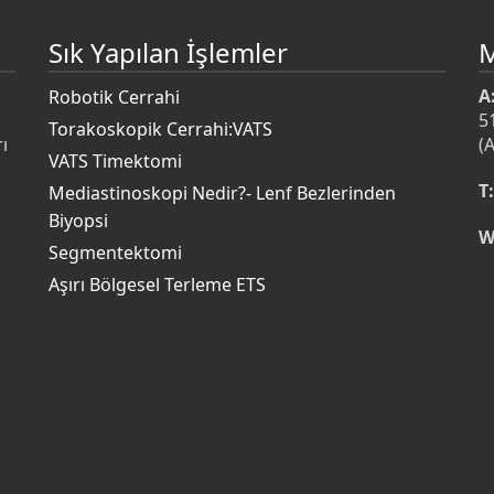
Sık Yapılan İşlemler
A
Robotik Cerrahi
5
Torakoskopik Cerrahi:VATS
ı
(
VATS Timektomi
T:
Mediastinoskopi Nedir?- Lenf Bezlerinden
Biyopsi
W
s
Segmentektomi
Aşırı Bölgesel Terleme ETS