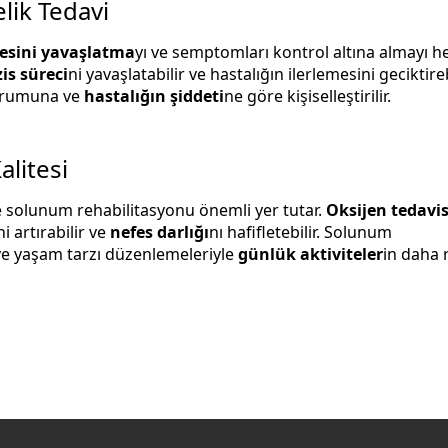
lik Tedavi
mesini yavaşlatma
yı ve semptomları kontrol altına almayı he
is süreci
ni yavaşlatabilir ve hastalığın ilerlemesini geciktirebi
durumuna ve
hastalığın şiddeti
ne göre kişiselleştirilir.
litesi
 solunum rehabilitasyonu önemli yer tutar.
Oksijen tedavis
ni artırabilir ve
nefes darlığı
nı hafifletebilir. Solunum
 ve yaşam tarzı düzenlemeleriyle
günlük aktiviteler
in daha 