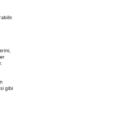
abilir.
rini,
ğer
.
on
si gibi