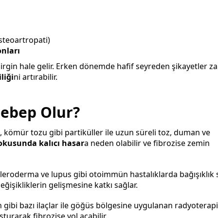
teoartropati)
nları
lirgin hale gelir. Erken dönemde hafif seyreden şikayetler 
liği
ni artırabilir.
Sebep Olur?
a, kömür tozu gibi partiküller ile uzun süreli toz, duman ve
okusunda kalıcı hasar
a neden olabilir ve fibrozise zemin
kleroderma ve lupus gibi otoimmün hastalıklarda bağışıklık 
değişikliklerin gelişmesine katkı sağlar.
gibi bazı ilaçlar ile göğüs bölgesine uygulanan radyoterapi
urarak fibrozise yol açabilir.