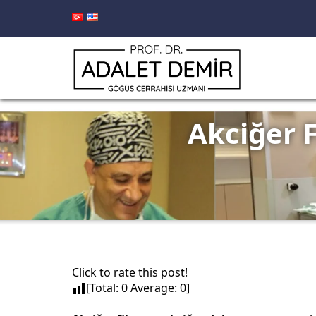
Akciğer 
Click to rate this post!
[Total:
0
Average:
0
]