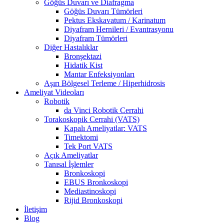
Göğüs Duvarı ve Diafragma
Göğüs Duvarı Tümörleri
Pektus Ekskavatum / Karinatum
Diyafram Hernileri / Evantrasyonu
Diyafram Tümörleri
Diğer Hastalıklar
Bronşektazi
Hidatik Kist
Mantar Enfeksiyonları
Aşırı Bölgesel Terleme / Hiperhidrosis
Ameliyat Videoları
Robotik
da Vinci Robotik Cerrahi
Torakoskopik Cerrahi (VATS)
Kapalı Ameliyatlar: VATS
Timektomi
Tek Port VATS
Açık Ameliyatlar
Tanısal İşlemler
Bronkoskopi
EBUS Bronkoskopi
Mediastinoskopi
Rijid Bronkoskopi
İletişim
Blog