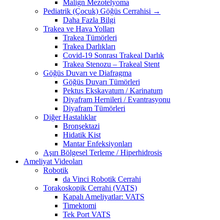
Malign Mezotelyoma
Pediatrik (Çocuk) Göğüs Cerrahisi →
Daha Fazla Bilgi
Trakea ve Hava Yolları
Trakea Tümörleri
Trakea Darlıkları
Covid-19 Sonrası Trakeal Darlık
Trakea Stenozu – Trakeal Stent
Göğüs Duvarı ve Diafragma
Göğüs Duvarı Tümörleri
Pektus Ekskavatum / Karinatum
Diyafram Hernileri / Evantrasyonu
Diyafram Tümörleri
Diğer Hastalıklar
Bronşektazi
Hidatik Kist
Mantar Enfeksiyonları
Aşırı Bölgesel Terleme / Hiperhidrosis
Ameliyat Videoları
Robotik
da Vinci Robotik Cerrahi
Torakoskopik Cerrahi (VATS)
Kapalı Ameliyatlar: VATS
Timektomi
Tek Port VATS