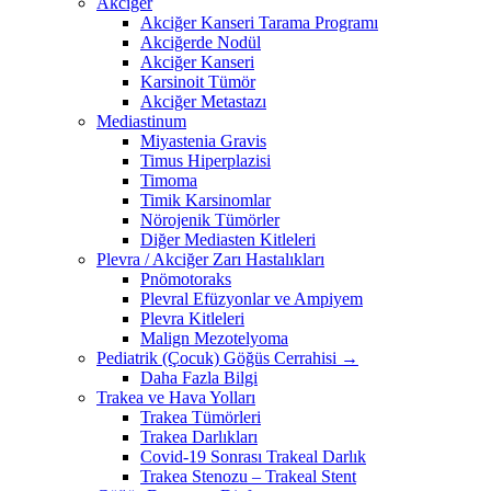
Akciğer
Akciğer Kanseri Tarama Programı
Akciğerde Nodül
Akciğer Kanseri
Karsinoit Tümör
Akciğer Metastazı
Mediastinum
Miyastenia Gravis
Timus Hiperplazisi
Timoma
Timik Karsinomlar
Nörojenik Tümörler
Diğer Mediasten Kitleleri
Plevra / Akciğer Zarı Hastalıkları
Pnömotoraks
Plevral Efüzyonlar ve Ampiyem
Plevra Kitleleri
Malign Mezotelyoma
Pediatrik (Çocuk) Göğüs Cerrahisi →
Daha Fazla Bilgi
Trakea ve Hava Yolları
Trakea Tümörleri
Trakea Darlıkları
Covid-19 Sonrası Trakeal Darlık
Trakea Stenozu – Trakeal Stent