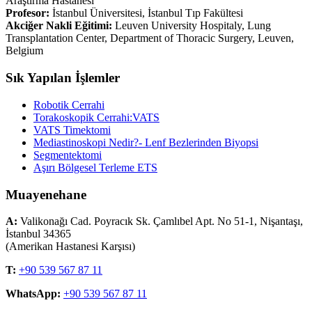
Araştırma Hastanesi
Profesor:
İstanbul Üniversitesi, İstanbul Tıp Fakültesi
Akciğer Nakli Eğitimi:
Leuven University Hospitaly, Lung
Transplantation Center, Department of Thoracic Surgery, Leuven,
Belgium
Sık Yapılan İşlemler
Robotik Cerrahi
Torakoskopik Cerrahi:VATS
VATS Timektomi
Mediastinoskopi Nedir?- Lenf Bezlerinden Biyopsi
Segmentektomi
Aşırı Bölgesel Terleme ETS
Muayenehane
A:
Valikonağı Cad. Poyracık Sk. Çamlıbel Apt. No 51-1, Nişantaşı,
İstanbul 34365
(Amerikan Hastanesi Karşısı)
T:
+90 539 567 87 11
WhatsApp:
+90 539 567 87 11