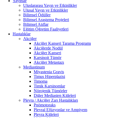
Yayınlar
Uluslararası Yayın ve Etkinlikler
Ulusal Yayın ve Etkinlikler
Bilimsel Ödüller
Bilimsel Araştırma Projeleri
Bilimsel Atıflar
Eğitim Öğretim Faaliyetleri
Hastalıklar
Akciğer
Akciğer Kanseri Tarama Programı
Akciğerde Nodül
Akciğer Kanseri
Karsinoit Tümör
Akciğer Metastazı
Mediastinum
Miyastenia Gravis
Timus Hiperplazisi
Timoma
Timik Karsinomlar
Nörojenik Tümörler
Diğer Mediasten Kitleleri
Plevra / Akciğer Zarı Hastalıkları
Pnömotoraks
Plevral Efüzyonlar ve Ampiyem
Plevra Kitleleri