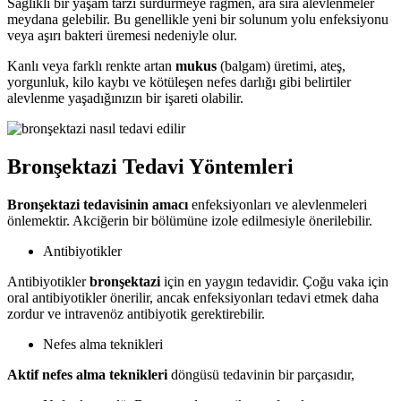
Sağlıklı bir yaşam tarzı sürdürmeye rağmen, ara sıra alevlenmeler
meydana gelebilir. Bu genellikle yeni bir solunum yolu enfeksiyonu
veya aşırı bakteri üremesi nedeniyle olur.
Kanlı veya farklı renkte artan
mukus
(balgam) üretimi, ateş,
yorgunluk, kilo kaybı ve kötüleşen nefes darlığı gibi belirtiler
alevlenme yaşadığınızın bir işareti olabilir.
Bronşektazi Tedavi Yöntemleri
Bronşektazi tedavisinin amacı
enfeksiyonları ve alevlenmeleri
önlemektir. Akciğerin bir bölümüne izole edilmesiyle önerilebilir.
Antibiyotikler
Antibiyotikler
bronşektazi
için en yaygın tedavidir. Çoğu vaka için
oral antibiyotikler önerilir, ancak enfeksiyonları tedavi etmek daha
zordur ve intravenöz antibiyotik gerektirebilir.
Nefes alma teknikleri
Aktif nefes alma teknikleri
döngüsü tedavinin bir parçasıdır,