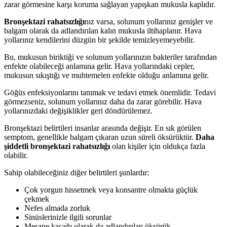
zarar görmesine karşı koruma sağlayan yapışkan mukusla kaplıdır.
Bronşektazi rahatsızlığı
nız varsa, solunum yollarınız genişler ve
balgam olarak da adlandırılan kalın mukusla iltihaplanır. Hava
yollarınız kendilerini düzgün bir şekilde temizleyemeyebilir.
Bu, mukusun biriktiği ve solunum yollarınızın bakteriler tarafından
enfekte olabileceği anlamına gelir. Hava yollarındaki cepler,
mukusun sıkıştığı ve muhtemelen enfekte olduğu anlamına gelir.
Göğüs enfeksiyonlarını tanımak ve tedavi etmek önemlidir. Tedavi
görmezseniz, solunum yollarınız daha da zarar görebilir. Hava
yollarınızdaki değişiklikler geri döndürülemez.
Bronşektazi belirtileri insanlar arasında değişir. En sık görülen
semptom, genellikle balgam çıkaran uzun süreli öksürüktür.
Daha
şiddetli bronşektazi rahatsızlığı
olan kişiler için oldukça fazla
olabilir.
Sahip olabileceğiniz diğer belirtileri şunlardır:
Çok yorgun hissetmek veya konsantre olmakta güçlük
çekmek
Nefes almada zorluk
Sinüslerinizle ilgili sorunlar
Mesane kaçağı olarak da adlandırılan öksürük