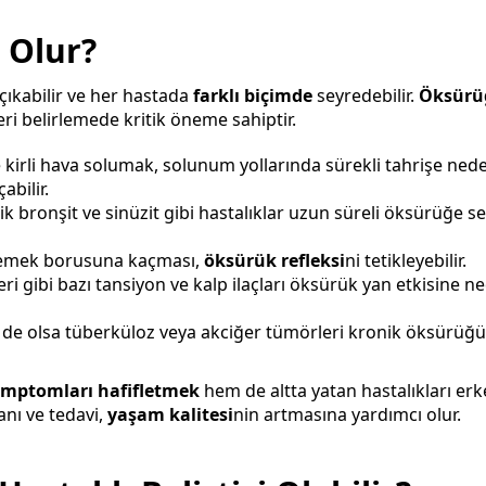
 Olur?
çıkabilir ve her hastada
farklı biçimde
seyredebilir.
Öksürü
ri belirlemede kritik öneme sahiptir.
 kirli hava solumak, solunum yollarında sürekli tahrişe ned
bilir.
k bronşit ve sinüzit gibi hastalıklar uzun süreli öksürüğe s
yemek borusuna kaçması,
öksürük refleksi
ni tetikleyebilir.
eri gibi bazı tansiyon ve kalp ilaçları öksürük yan etkisine n
de olsa tüberküloz veya akciğer tümörleri kronik öksürüğ
emptomları hafifletmek
hem de altta yatan hastalıkları er
nı ve tedavi,
yaşam kalitesi
nin artmasına yardımcı olur.