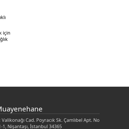
klı
 için
ğlık
Muayenehane
:
Valikonağı Cad. Poyracık Sk. Çamlıbel Apt. No
1-1, Nişantaşı, İstanbul 34365