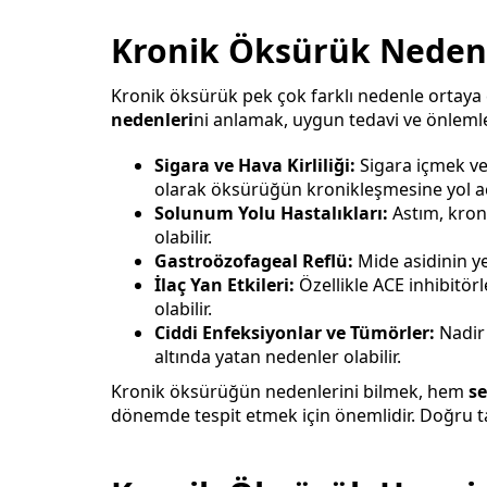
Kronik Öksürük Neden
Kronik öksürük pek çok farklı nedenle ortaya 
nedenleri
ni anlamak, uygun tedavi ve önlemle
Sigara ve Hava Kirliliği:
Sigara içmek ve
olarak öksürüğün kronikleşmesine yol aça
Solunum Yolu Hastalıkları:
Astım, kroni
olabilir.
Gastroözofageal Reflü:
Mide asidinin 
İlaç Yan Etkileri:
Özellikle ACE inhibitörl
olabilir.
Ciddi Enfeksiyonlar ve Tümörler:
Nadir 
altında yatan nedenler olabilir.
Kronik öksürüğün nedenlerini bilmek, hem
s
dönemde tespit etmek için önemlidir. Doğru ta