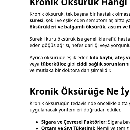
Kronik Öksürük Hangi Ha
Kronik öksürük, tek başına bir hastalık olmasa 
süresi
, şekli ve eşlik eden semptomlar, altta 
öksürükleri ve balgamlı öksürük, astım ve 
Sürekli kuru öksürük ise genellikle reflü hastalığ
eden göğüs ağrısı, nefes darlığı veya yorgunlu
Ayrıca öksürüğe eşlik eden
kilo kaybı, ateş 
veya
tüberküloz
gibi
ciddi sağlık sorunları
nı
ve mutlaka bir doktora danışılmalıdır.
Kronik Öksürüğe Ne İyi
Kronik öksürüğün tedavisinde öncelikle altta 
uygulanacak yöntemleri doğrudan etkiler.
Sigara ve Çevresel Faktörler:
Sigara bıra
Ortam ve Sıvı Tüketimi:
Nemli ve temiz 