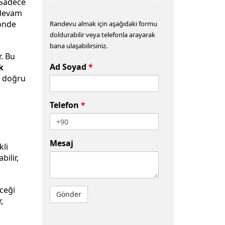
Sadece
 devam
önde
Randevu almak için aşağıdaki formu
doldurabilir veya telefonla arayarak
bana ulaşabilirsiniz.
r. Bu
Ad Soyad
*
k
k, doğru
Telefon
*
Mesaj
kli
bilir,
eceği
,