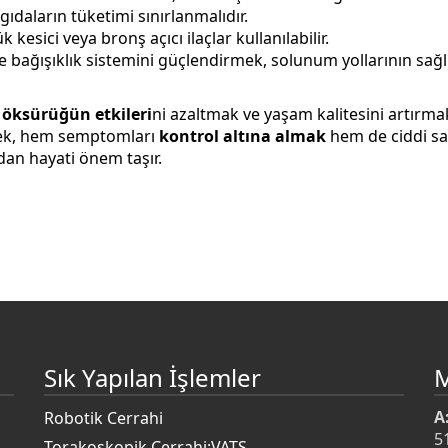
ıdaların tüketimi sınırlanmalıdır.
kesici veya bronş açıcı ilaçlar kullanılabilir.
bağışıklık sistemini güçlendirmek, solunum yollarının sağlı
 öksürüğün etkileri
ni azaltmak ve yaşam kalitesini artırmak
lmek, hem semptomları
kontrol altına almak
hem de ciddi sa
an hayati önem taşır.
Sık Yapılan İşlemler
A
Robotik Cerrahi
5
Torakoskopik Cerrahi:VATS