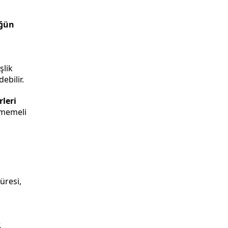
ğün
şlik
ebilir.
leri
lmemeli
üresi,
.