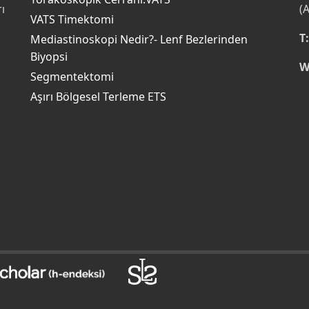
ı
(
VATS Timektomi
T:
Mediastinoskopi Nedir?- Lenf Bezlerinden
Biyopsi
W
s
Segmentektomi
Aşırı Bölgesel Terleme ETS