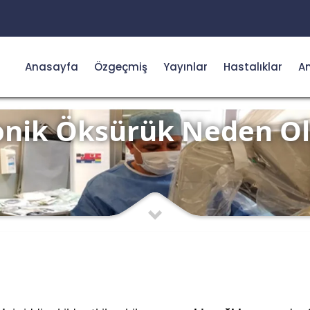
Anasayfa
Özgeçmiş
Yayınlar
Hastalıklar
Am
onik Öksürük Neden Ol