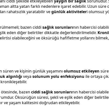
i
ni ciddi şekilde etkileyebilen
yaygın bir sağlık
sorunudur. 
aman altta yatan farklı nedenlere işaret edebilir. Uzun süre
an rahatsızlık yaratabilir ve
günlük aktiviteler
i olumsuz y
ülmemeli; bazen ciddi
sağlık sorunları
nın habercisi olabili
 eşlik eden diğer belirtiler dikkatle değerlendirilmelidir.
Kroni
belirtisi olabileceğini ve öksürüğü hafifletme yollarını bilme
un süren ve kişinin günlük yaşamını
olumsuz etkileyen
süre
uk algınlığı
veya
solunum yolu enfeksiyonu
ile ortaya çıka
kronikleşebilir.
 ötesinde, bazen
ciddi sağlık sorunları
nın habercisi olabil
umdur. Öksürüğün süresi, şekli ve eşlik eden diğer belirtiler
ve yaşam kalitesini doğrudan etkileyebilir.