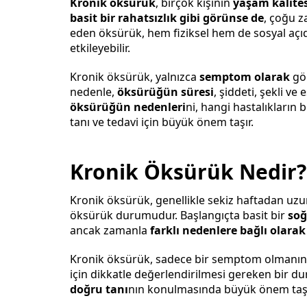
Kronik öksürük
, birçok kişinin
yaşam kalites
basit bir rahatsızlık gibi görünse de
, çoğu z
eden öksürük, hem fiziksel hem de sosyal açıd
etkileyebilir.
Kronik öksürük, yalnızca
semptom olarak
gör
nedenle,
öksürüğün süresi
, şiddeti, şekli ve
öksürüğün nedenleri
ni, hangi hastalıkların 
tanı ve tedavi için büyük önem taşır.
Kronik Öksürük Nedir?
Kronik öksürük, genellikle sekiz haftadan uz
öksürük durumudur. Başlangıçta basit bir
soğ
ancak zamanla
farklı nedenlere bağlı olarak
Kronik öksürük, sadece bir semptom olmanın
için dikkatle değerlendirilmesi gereken bir dur
doğru tanı
nın konulmasında büyük önem taşır 