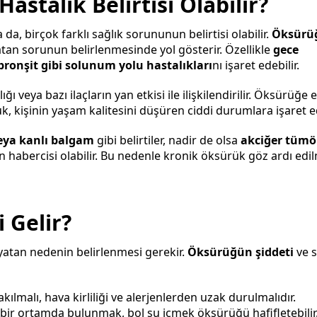
stalık Belirtisi Olabilir?
da, birçok farklı sağlık sorununun belirtisi olabilir.
Öksürü
yatan sorunun belirlenmesinde yol gösterir. Özellikle
gece
bronşit gibi solunum yolu hastalıkları
nı işaret edebilir.
ı veya bazı ilaçların yan etkisi ile ilişkilendirilir. Öksürüğe e
k, kişinin yaşam kalitesini düşüren ciddi durumlara işaret ed
veya kanlı balgam
gibi belirtiler, nadir de olsa
akciğer tümör
n habercisi olabilir. Bu nedenle kronik öksürük göz ardı edi
 Gelir?
yatan nedenin belirlenmesi gerekir.
Öksürüğün şiddeti
ve s
kılmalı, hava kirliliği ve alerjenlerden uzak durulmalıdır.
bir ortamda bulunmak, bol su içmek öksürüğü hafifletebilir