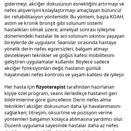
gidermeyi, akciğer dokusunun esnekliğini artırmayı ve
nefes alışverişini kolaylaştırmayı amaçlayan bütüncül
bir rehabilitasyon yöntemidir. Bu yöntem, başta KOAH,
astım ve kronik bronşit gibi solunum sistemi
hastalıkları olmak üzere; ameliyat sonrası iyileşme
dönemindeki hastalar ile ani solunum sıkıntısı yaşayan
bireylerde de uygulanır. Seanslar sırasında hastaya
yönelik derin nefes egzersizleri, balgam atmayı
destekleyen teknikler ve göğüs kafesi mobilitesini
geliştiren uygulamalar kullanılır. Böylece sadece
akciğer fonksiyonları değil, hastanın günlük
hayatındaki nefes kontrolü ve yaşam kalitesi de iyileşir.
Her hasta için
fizyoterapist
tarafından hazırlanan
kişiye özel program, seans ilerledikçe hastanın geri
bildirimlerine göre güncellenir. Derin nefes alma
teknikleri akciğer dokusunun daha iyi havalanmasını
sağlarken; titreşim, öksürtme ve pozisyon verme
yöntemleri balgamın kolayca atılmasına yardımcı olur.
Düzenli uygulama sayesinde hastalar daha az nefes