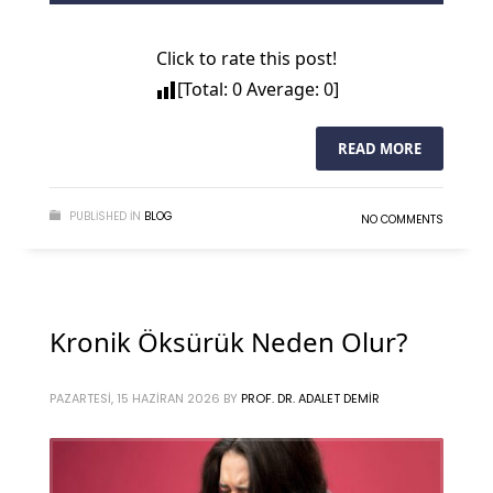
Click to rate this post!
[Total:
0
Average:
0
]
READ MORE
PUBLISHED IN
BLOG
NO COMMENTS
Kronik Öksürük Neden Olur?
PAZARTESI, 15 HAZIRAN 2026
BY
PROF. DR. ADALET DEMIR